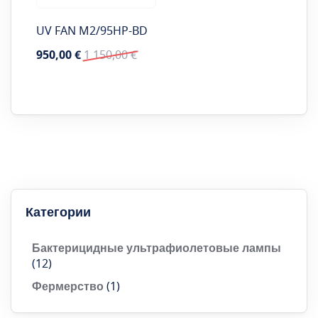
UV FAN M2/95HP-BD
Цена
Обычная
950,00 €
1 150,00 €
особого
цена
предложения
Категории
Бактерицидные ультрафиолетовые лампы
(12)
Фермерство
(1)