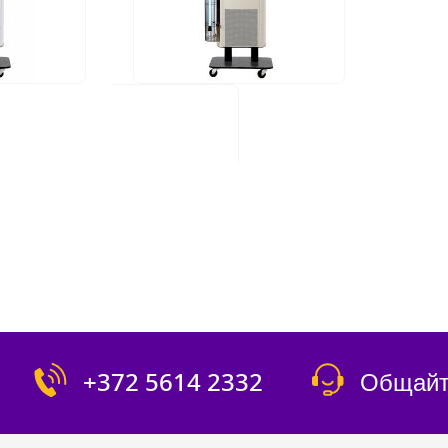
UV FAN M2/40H
UV FAN
665,00 €
920,00 
Наличие: Товар в наличии
Наличи
Rating:
Rating:
1
Отзыв
100%
100%
в
Энергопотребление (Вт):
105W
Энергоп
 (Вт):
65W
-ST
UV FAN M2/95HP-BD-ST
1 499,00 €
+372 5614 2332
Общайт
в наличии
Наличие: Товар в наличии
Rating:
в
1
Отзыв