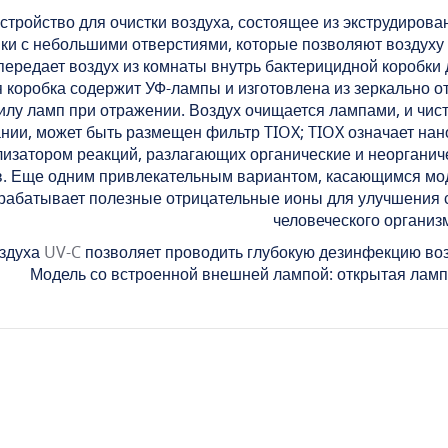
устройство для очистки воздуха, состоящее из экструдиро
и с небольшими отверстиями, которые позволяют воздуху в
передает воздух из комнаты внутрь бактерицидной коробки 
 коробка содержит УФ-лампы и изготовлена из зеркально 
илу ламп при отражении. Воздух очищается лампами, и чис
ании, может быть размещен фильтр TIOX; TIOX означает на
изатором реакций, разлагающих органические и неорганиче
. Еще одним привлекательным вариантом, касающимся моде
рабатывает полезные отрицательные ионы для улучшения 
человеческого организ
оздуха
UV-C
позволяет проводить глубокую дезинфекцию воз
Модель со встроенной внешней лампой: открытая лампа