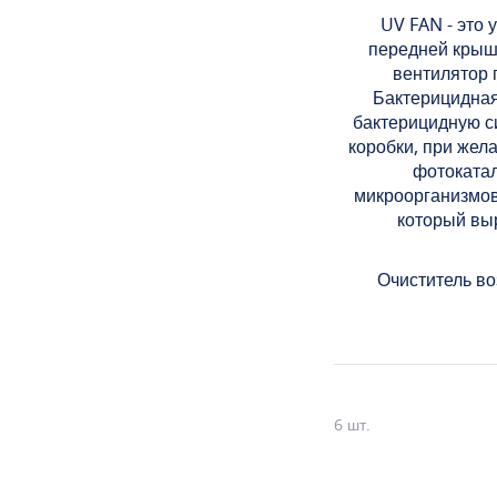
UV FAN - это 
передней крышк
вентилятор 
Бактерицидная
бактерицидную с
коробки, при жел
фотокатал
микроорганизмов
который вы
Очиститель в
6
шт.