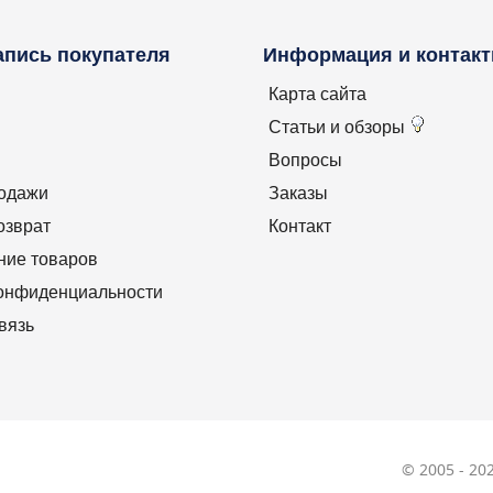
100%
 (Вт):
220W
Энергопотребление (Вт):
апись покупателя
Информация и контак
220W+55W
Карта сайта
Статьи и обзоры
Вопросы
родажи
Заказы
озврат
Контакт
ние товаров
конфиденциальности
вязь
© 2005 - 2