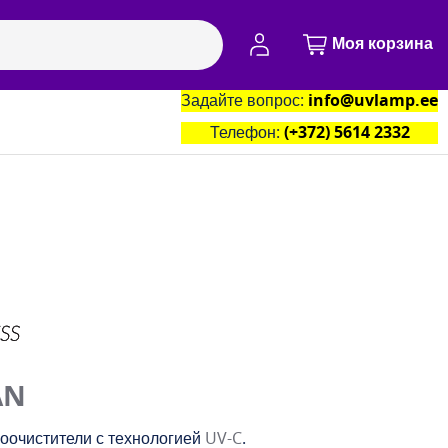
Моя учётная запись
Моя корзина
Задайте вопрос:
info@uvlamp.ee
артнёры
Контакты
Телефон:
(+372) 5614 2332
AN
очистители с технологией
UV-C
.