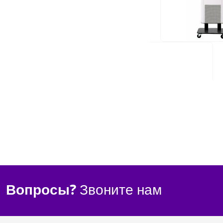
UV FAN M1/40H
620,00 €
ПОД ЗАКАЗ
Rating:
1
Отзы
100%
Энергопотребление
UV FAN M2/95HP
1 180,00 €
Вопросы?
Звоните нам
Наличие: Товар 
Rating:
1
Отзы