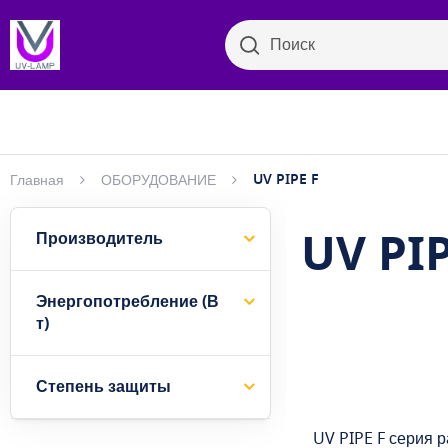
Поиск
Поиск
Бактер
Просмотр категорий
UV PIPE F
Главная
ОБОРУДОВАНИЕ
UV PIP
Производитель
Энергопотребление (В
т)
Степень защиты
UV PIPE F серия 