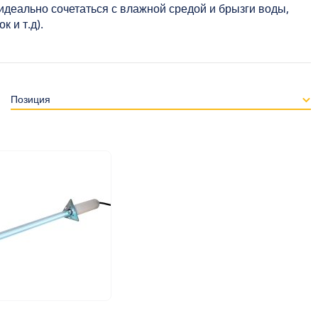
 идеально сочетаться с влажной средой и брызги воды,
к и т.д).
и