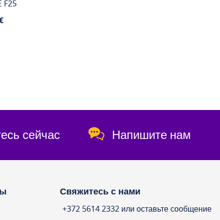
E F25
€
ОД ЗАКАЗ
отребление (Вт):
25W
есь сейчас
Напишите нам
ты
Свяжитесь с нами
+372 5614 2332 или оставьте сообщение