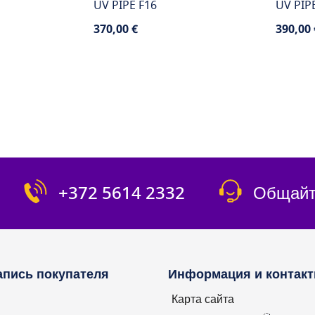
UV PIPE F16
UV PIP
370,00 €
390,00 
ПОД ЗАКАЗ
П
Энергопотребление (Вт):
16W
Энергоп
в
 (Вт):
11W
+372 5614 2332
Общайт
апись покупателя
Информация и контак
Карта сайта