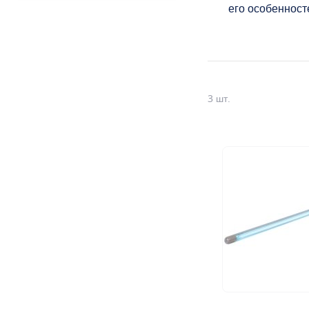
его особенност
3
шт.