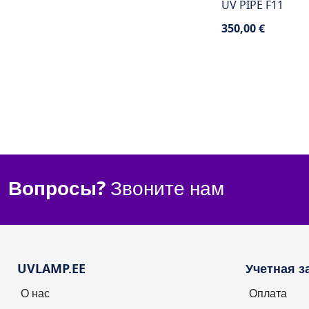
UV PIPE F11
350,00 €
ПОД ЗАКАЗ
Rating:
1
Отзы
100%
Энергопотребление
Вопросы?
Звоните нам
UVLAMP.EE
Учетная з
О нас
Оплата