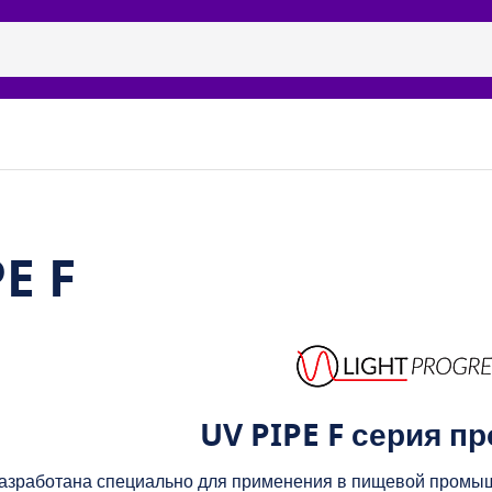
ицидные рециркуляторы
Бренды
Галерея
Наши п
E F
UV PIPE F серия п
разработана специально для применения в пищевой промы