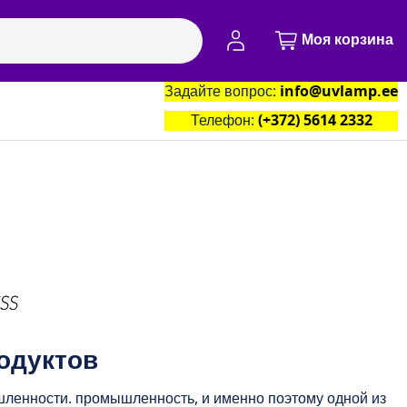
Моя учётная запись
Моя корзина
Задайте вопрос:
info@uvlamp.ee
артнёры
Контакты
Телефон:
(+372) 5614 2332
родуктов
шленности. промышленность, и именно поэтому одной из