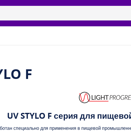
ицидные рециркуляторы
Бренды
Галерея
Наши п
YLO F
UV STYLO F серия для пищев
ботан специально для применения в пищевой промышленнос