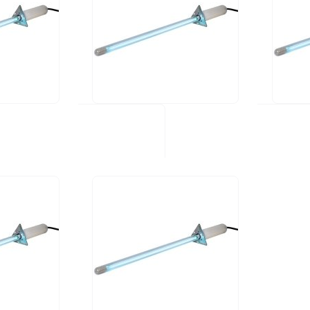
UV STYLO F 120H
UV STY
312,00 €
231,00 