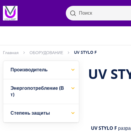
Поиск
Поиск
Бактер
Просмотр категорий
UV STYLO F
Главная
ОБОРУДОВАНИЕ
UV ST
Производитель
Энергопотребление (В
т)
Степень защиты
UV STYLO F
разра