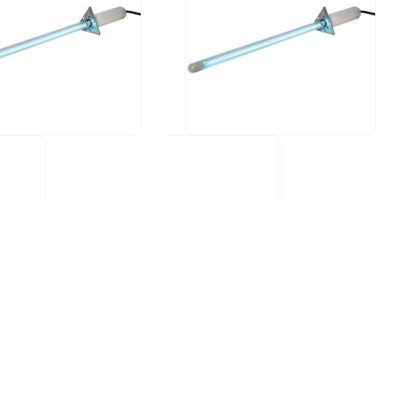
LO F16
UV STYLO F 40H
€
245,00 €