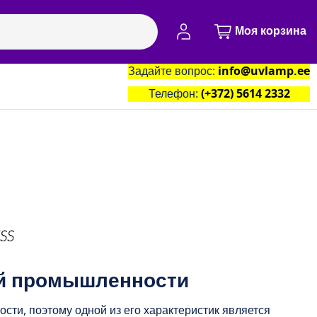
Моя учётная запись
Моя корзина
Задайте вопрос:
info@uvlamp.ee
артнёры
Контакты
Телефон:
(+372) 5614 2332
ой промышленности
ти, поэтому одной из его характеристик является