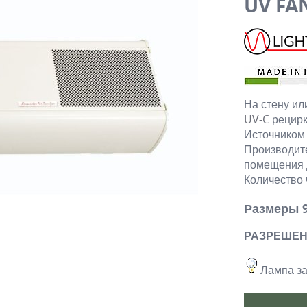
UV FA
На стену ил
UV-C
рецирк
Источником
Производите
помещения д
Количество 
Размеры 9
РАЗРЕШЕН
Лампа за