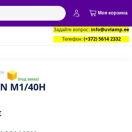
Моя учётная запись
Моя корзина
Задайте вопрос:
info@uvlamp.ee
артнёры
Контакты
Телефон:
(+372) 5614 2332
0H
под заказ
AN M1/40H
€