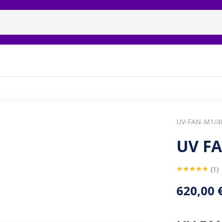
ицидные рециркуляторы
Бренды
Галерея
Наши п
UV-FAN-M1/4
UV F
Rating:
1
100
100
% of
620,00 