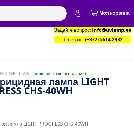
Моя учётная запись
Моя корзина
Задайте вопрос:
info@uvlamp.ee
артнёры
Контакты
Телефон:
(+372) 5614 2332
ESS-CHS-40WH
наличие: товар в наличии
ерицидная лампа LIGHT
RESS CHS-40WH
ная лампа LIGHT PROGRESS CHS-40WH