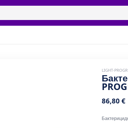
ицидные рециркуляторы
Бренды
Галерея
Наши п
LIGHT-PROGR
Бакт
PROG
86,80 €
Бактерицид