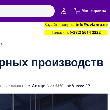
Моя учётная запись
Моя корзина
Задайте вопрос:
info@uvlamp.ee
артнёры
Контакты
Телефон:
(+372) 5614 2332
тв
рных производств
товые лампы
Автор:
UV LAMP
Views:
29