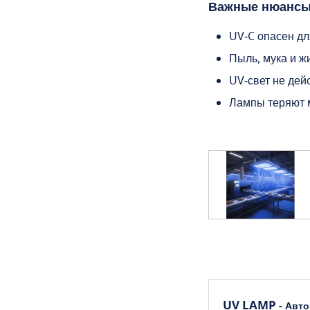
Важные нюанс
UV‑C опасен дл
Пыль, мука и ж
UV‑свет не дей
Лампы теряют 
UV LAMP
- Авт