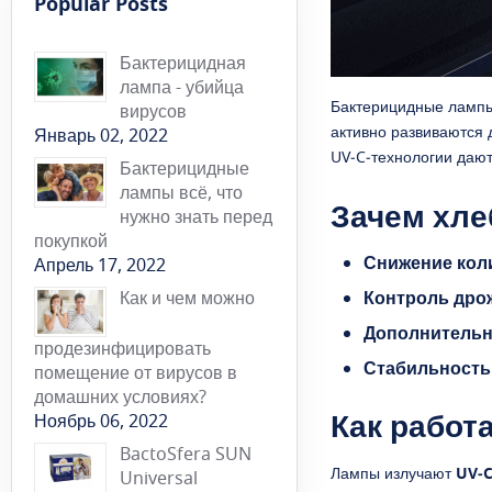
Popular Posts
Бактерицидная
лампа - убийца
Бактерицидные лампы
вирусов
активно развиваются 
Январь 02, 2022
UV‑C‑технологии даю
Бактерицидные
лампы всё, что
Зачем хл
нужно знать перед
покупкой
Снижение кол
Апрель 17, 2022
Контроль др
Как и чем можно
Дополнительн
продезинфицировать
Стабильность
помещение от вирусов в
домашних условиях?
Как работ
Ноябрь 06, 2022
BactoSfera SUN
Лампы излучают
UV‑C
Universal