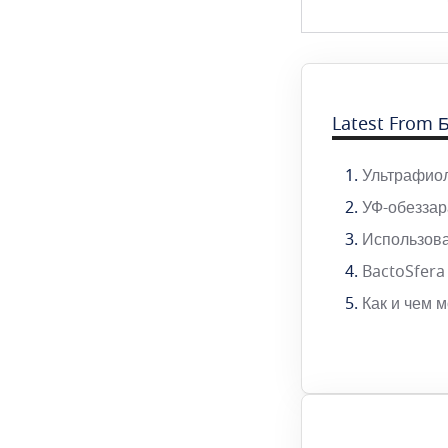
Latest From
Ультрафиол
УФ-обезза
Использов
BactoSfera
Как и чем 