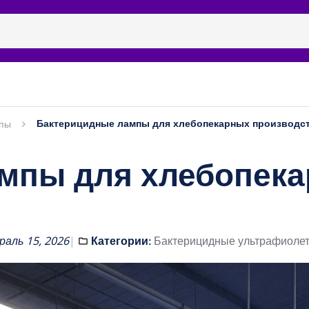
ицидные рециркуляторы
Бренды
Галерея
Наши п
Бактерицидные лампы для хлебопекарных производс
мпы
мпы для хлебопека
раль 15, 2026
Категории:
Бактерицидные ультрафиоле