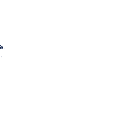
а.
о.