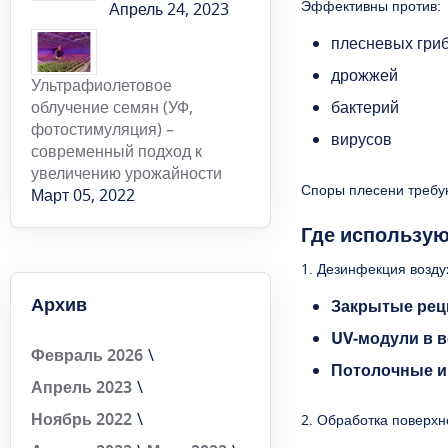
Эффективны против:
Апрель 24, 2023
плесневых гриб
дрожжей
Ультрафиолетовое
облучение семян (УФ,
бактерий
фотостимуляция) –
вирусов
современный подход к
увеличению урожайности
Споры плесени требую
Март 05, 2022
Где использую
1. Дезинфекция возду
Архив
Закрытые рец
UV‑модули в 
Февраль 2026
Потолочные и
Апрель 2023
Ноябрь 2022
2. Обработка поверхн