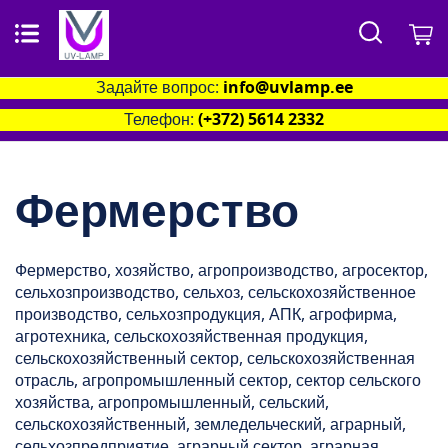
Поиск
М
Задайте вопрос:
info@uvlamp.ee
Телефон:
(+372) 5614 2332
Фермерство
Фермерство, хозяйство, агропроизводство, агросектор,
сельхозпроизводство, сельхоз, сельскохозяйственное
производство, сельхозпродукция, АПК, агрофирма,
агротехника, сельскохозяйственная продукция,
сельскохозяйственный сектор, сельскохозяйственная
отрасль, агропромышленный сектор, сектор сельского
хозяйства, агропромышленный, сельский,
сельскохозяйственный, земледельческий, аграрный,
сельхозпредприятие, аграрный сектор, аграрная