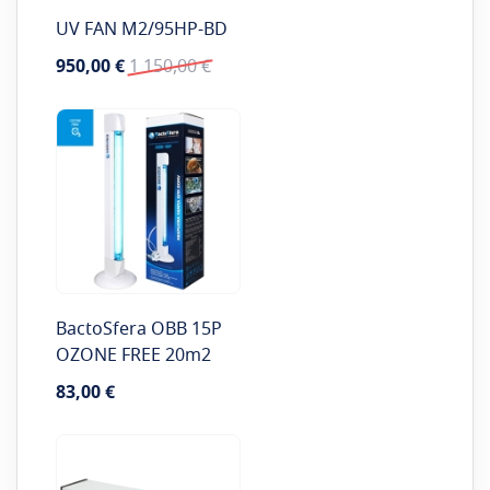
UV FAN M2/95HP-BD
Цена
Обычная
950,00 €
1 150,00 €
особого
цена
предложения
BactoSfera OBB 15P
OZONE FREE 20m2
83,00 €