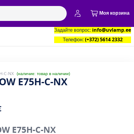
Моя учётная запись
Моя корзина
Задайте вопрос:
info@uvlamp.ee
артнёры
Контакты
Телефон:
(+372) 5614 2332
H-C-NX
наличие: товар в наличии
LOW E75H-C-NX
€
OW E75H-C-NX