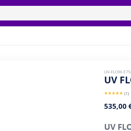
ицидные рециркуляторы
Бренды
Галерея
Наши п
UV-FLOW-E75
UV F
Rating:
1
100
100
% of
535,00 
UV FL