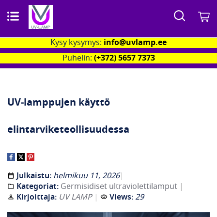
Search
O
Kysy kysymys:
info@uvlamp.ee
Puhelin:
(+372) 5657 7373
UV‑lamppujen käyttö
elintarviketeollisuudessa
Julkaistu:
helmikuu 11, 2026
Kategoriat:
Germisidiset ultraviolettilamput
Kirjoittaja:
UV LAMP
Views:
29