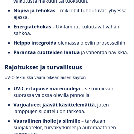
vaikutusta makuun tai tuoksuun.
Nopea ja tehokas
– mikrobit tuhoutuvat lyhyessä
ajassa.
Energiatehokas
– UV‑lamput kuluttavat vähän
sähköä.
Helppo integroida
olemassa oleviin prosesseihin.
Parantaa tuotteiden laatua
ja vähentää hävikkiä.
Rajoitukset ja turvallisuus
UV‑C‑tekniikka vaatii oikeanlaisen käytön:
UV‑C ei läpäise materiaaleja
– se toimii vain
suorassa valossa olevilla pinnoilla.
Varjoalueet jäävät käsittelemättä
, joten
lamppujen sijoittelu on tärkeää.
Vaarallinen iholle ja silmille
– tarvitaan
suojakotelot, turvakytkimet ja automaattinen