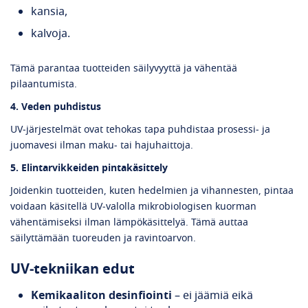
kansia,
kalvoja.
Tämä parantaa tuotteiden säilyvyyttä ja vähentää
pilaantumista.
4. Veden puhdistus
UV‑järjestelmät ovat tehokas tapa puhdistaa prosessi‑ ja
juomavesi ilman maku‑ tai hajuhaittoja.
5. Elintarvikkeiden pintakäsittely
Joidenkin tuotteiden, kuten hedelmien ja vihannesten, pintaa
voidaan käsitellä UV‑valolla mikrobiologisen kuorman
vähentämiseksi ilman lämpökäsittelyä. Tämä auttaa
säilyttämään tuoreuden ja ravintoarvon.
UV‑tekniikan edut
Kemikaaliton desinfiointi
– ei jäämiä eikä