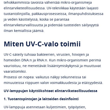
tehokkaimmista tavoista vähentää mikro-organismeja
elintarviketeollisuudessa. UV‑tekniikkaa käytetään laajasti
tuotantolinjoilla, pakkausprosesseissa, ilmanpuhdistuksessa
ja veden käsittelyssä, koska se parantaa
elintarviketurvallisuutta ja pidentää tuotteiden säilyvyyttä
ilman kemiallisia jäämiä.
Miten UV‑C‑valo toimii
UV‑C‑säteily tuhoaa bakteerien, virusten, hiivojen ja
homeiden DNA:n ja RNA:n. Kun mikro-organismien perimä
vaurioituu, ne menettävät lisääntymiskykynsä ja muuttuvat
vaarattomiksi.
Prosessi on nopea: vaikutus näkyy sekunneissa tai
minuuteissa riippuen valon voimakkuudesta ja etäisyydestä.
UV‑lamppujen käyttökohteet elintarviketeollisuudessa
1. Tuotantopintojen ja laitteiden desinfiointi
UV‑lamppuja asennetaan kuljettimien, työpöytien,