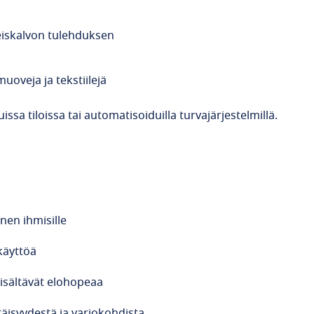
eiskalvon tulehduksen
muoveja ja tekstiilejä
ssa tiloissa tai automatisoiduilla turvajärjestelmillä.
linen
ihmisille
käyttöä
isältävät
elohopeaa
täisyydestä
ja
varjokohdista