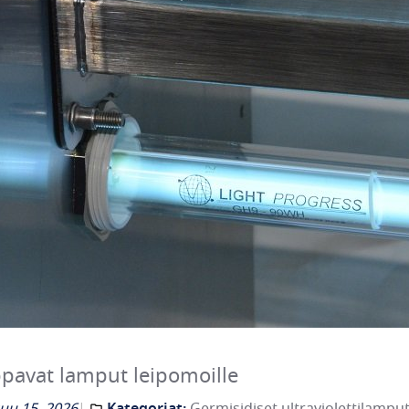
ppavat lamput leipomoille
uu 15, 2026
Kategoriat:
Germisidiset ultraviolettilampu