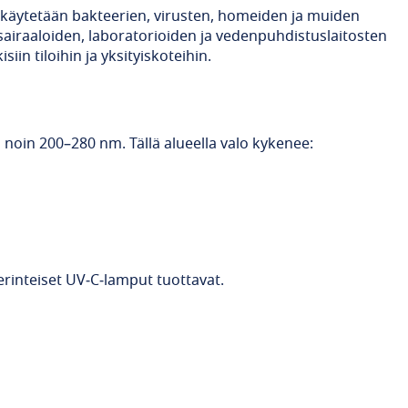
ta käytetään bakteerien, virusten, homeiden ja muiden 
iraaloiden, laboratorioiden ja vedenpuhdistuslaitosten 
in tiloihin ja yksityiskoteihin.
n noin 200–280 nm. Tällä alueella valo kykenee:
erinteiset UV‑C‑lamput tuottavat.