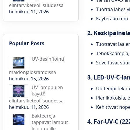
Yleisin UV‑C‑l
elintarviketeollisuudessa
Tuottaa lähes 
helmikuu 11, 2026
Käytetään mm. 
2. Keskipaine
Popular Posts
Tuottavat laaj
Tehokkaampia
UV-desinfiointi
Soveltuvat suur
maidonjalostamoissa
3. LED‑UV‑C‑l
helmikuu 15, 2026
UV‑lamppujen
Uudempi tekno
käyttö
Pienikokoisia, 
elintarviketeollisuudessa
Kehittyvät nope
helmikuu 11, 2026
Bakteereja
4. Far‑UV‑C (2
tappavat lamput
leipomoille