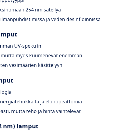
ampputyyppi
yksinomaan 254 nm säteilyä
ilmanpuhdistimissa ja veden desinfioinnissa
lamput
emman UV‑spektrin
, mutta myös kuumenevat enemmän
ten vesimäärien käsittelyyn
amput
logia
energiatehokkaita ja elohopeattomia
asti, mutta teho ja hinta vaihtelevat
22 nm) lamput