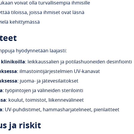
aan voivat olla turvallisempia ihmisille
ttää tiloissa, joissa ihmiset ovat läsnä
vielä kehittymässä
teet
mppuja hyödynnetään laajasti:
 klinikoilla
: leikkaussalien ja potilashuoneiden desinfiointi
uksessa
: ilmastointijärjestelmien UV‑kanavat
uksessa
: juoma- ja jätevesilaitokset
sa
: työpintojen ja välineiden sterilointi
ssa
: koulut, toimistot, liikennevälineet
a
: UV‑puhdistimet, hammasharjatelineet, pienlaitteet
s ja riskit