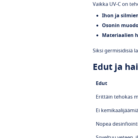
Vaikka UV‑C on teho
Ihon ja silmie
Osonin muod
Materiaalien 
Siksi germisidisiä l
Edut ja ha
Edut
Erittäin
tehokas
m
Ei
kemikaalijäämi
Nopea
desinfioint
Soveltuu
veteen,