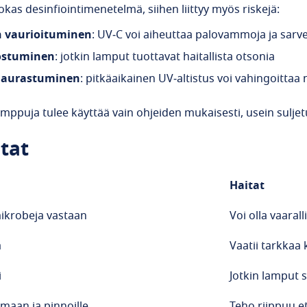
kas desinfiointimenetelmä, siihen liittyy myös riskejä:
n vaurioituminen
: UV‑C voi aiheuttaa palovammoja ja sarv
ostuminen
: jotkin lamput tuottavat haitallista otsonia
haurastuminen
: pitkäaikainen UV‑altistus voi vahingoittaa 
amppuja tulee käyttää vain ohjeiden mukaisesti, usein suljetui
itat
Haitat
ikrobeja
vastaan
Voi
olla
vaaral
ä
Vaatii
tarkkaa
i
Jotkin
lamput
s
ilmaan
ja
pinnoille
Teho
riippuu
e