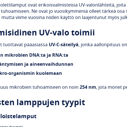
iolettilamput ovat erikoisvalmisteisia UV‑valonlähteitä, joi
tuhoamiseen. Ne ovat jo vuosikymmeniä olleet tärkeä osa sa
mutta viime vuosina niiden käyttö on laajentunut myös julkisi
isidinen UV-valo toimii
t tuottavat pääasiassa 
UV‑C‑säteilyä
, jonka aallonpituus o
n mikrobien DNA:ta ja RNA:ta
äntymisen ja aineenvaihdunnan
kro-organismin kuolemaan
tuus mikrobien tuhoamiseen on noin 
254 nm
, jota monet p
sten lamppujen tyypit
eloistelamput