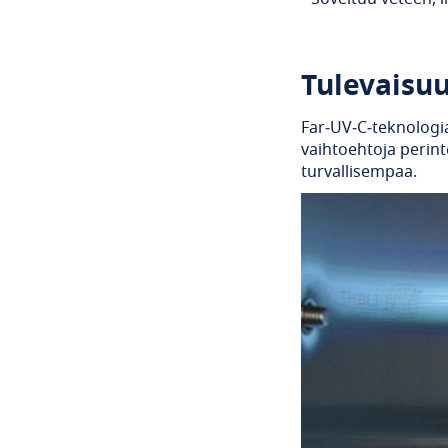
Tulevaisu
Far‑UV‑C‑teknologia
vaihtoehtoja perint
turvallisempaa.