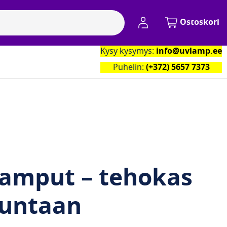
My Account
Ostoskori
Kysy kysymys:
info@uvlamp.ee
kumppanimme
Yhteystiedot
Puhelin:
(+372) 5657 7373
ilamput – tehokas
juntaan