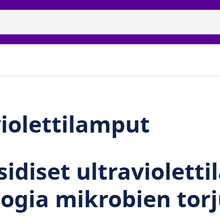
isidiset uvc-lamput
Tuotemerkit
Galleria
Meidän 
violettilamput
idiset ultraviolett
ogia mikrobien tor