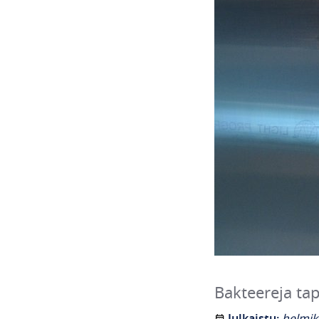
Bakteereja ta
Julkaistu:
helmik