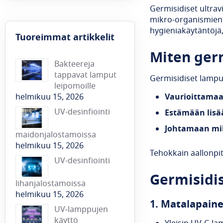
Germisidiset ultrav
mikro-organismien 
hygieniakäytäntöjä, 
Tuoreimmat artikkelit
Miten germ
Bakteereja
tappavat lamput
Germisidiset lampu
leipomoille
Vaurioittamaa
helmikuu 15, 2026
UV-desinfiointi
Estämään lisä
Johtamaan mi
maidonjalostamoissa
helmikuu 15, 2026
Tehokkain aallonpi
UV-desinfiointi
Germisidi
lihanjalostamoissa
helmikuu 15, 2026
1. Matala­pain
UV‑lamppujen
käyttö