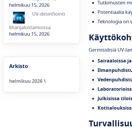
Tutkimusten muk
helmikuu 15, 2026
Potentiaalia käy
UV-desinfiointi
Teknologia on 
lihanjalostamoissa
helmikuu 15, 2026
Käyttökoh
Germisidisiä UV‑la
Sairaaloissa ja
Arkisto
Ilmanpuhdist
Vedenpuhdist
helmikuu 2026
Laboratoriois
Julkisissa tiloi
Kotitalouksiss
Turvallisuu