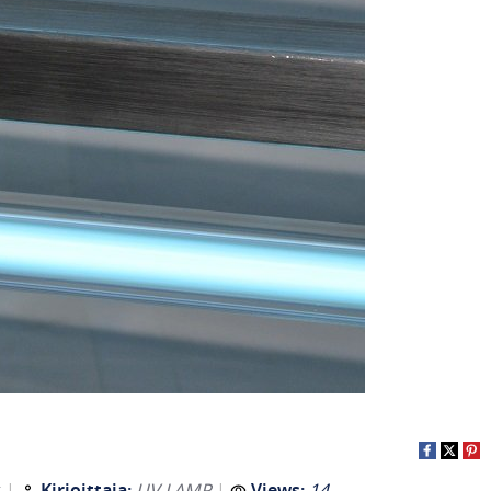
t
Kirjoittaja:
UV LAMP
Views:
14