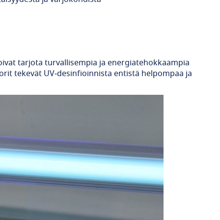
oivat tarjota turvallisempia ja energiatehokkaampia 
orit tekevät UV‑desinfioinnista entistä helpompaa ja 