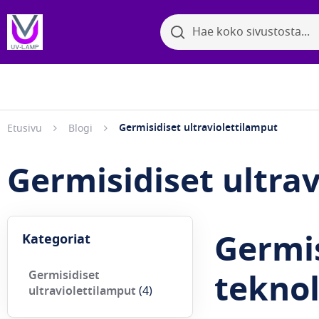
Search
Search
Bakter
Selaa kategorioita
Germisidiset ultraviolettilamput
Etusivu
Blogi
Germisidiset ultra
Germis
Kategoriat
teknol
Germisidiset
ultraviolettilamput
(4)