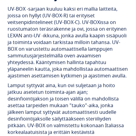
UV-BOX -sarjaan kuuluu kaksi eri mallia laitteita,
joissa on hyllyt (UV-BOX-R) tai erityiset
veitsenpidintelineet (UV-BOX-C). UV-BOXissa on
ruostumaton teräsrakenne ja ovi, jossa on erityinen
LEXAN anti-UV -ikkuna, jonka avulla kaapin sisäpuoli
ja toiminta voidaan tarkistaa milloin tahansa. UV-
BOX on varustettu automaattisella lamppujen
sammutusjärjestelmällä oven avaamisen
yhteydessä. Kääntymisen hallinta tapahtuu
yläpaneelin kautta, joka mahdollistaa automaattisen
ajastimen asettamisen kytkimen ja ajastimen avulla.
Lamput syttyvät aina, kun ovi suljetaan ja hoito
jatkuu asetetun toiminta-ajan ajan;
desinfiointijakson ja toisen välillä on mahdollista
asettaa tarpeiden mukaan "tauko"-aika, jonka
jälkeen lamput syttyvät automaattisesti uudelle
desinfiointijaksolle säilyttääkseen steriiliyden
pitkään. UV-BOX on valmistettu kokonaan Italiassa
korkealaatuisista ja erittäin kestävistä