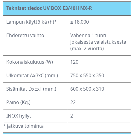
Tekniset tiedot UV BOX E3/40H NX-R
Lampun käyttöikä (h)*
≤ 18.000
Ehdotettu vaihto
Vähennä 1 tunti
jokaisesta valaistuksesta
(max. 2 vuotta)
Kokonaiskulutus (W)
120
Ulkomitat AxBxC (mm.)
750 x 550 x 350
Sisämitat DxExF (mm.)
600 x 500 x 310
Paino (Kg.)
22
INOX hyllyt
2
* jatkuva toiminta