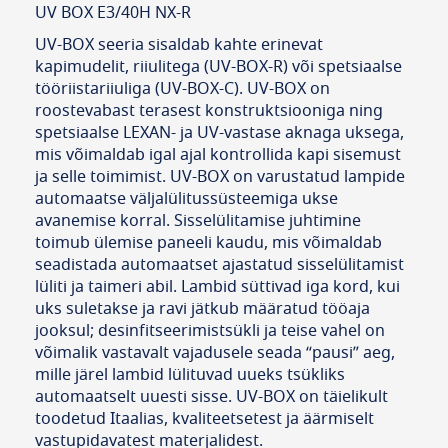
UV BOX E3/40H NX-R
UV-BOX seeria sisaldab kahte erinevat
kapimudelit, riiulitega (UV-BOX-R) või spetsiaalse
tööriistariiuliga (UV-BOX-C). UV-BOX on
roostevabast terasest konstruktsiooniga ning
spetsiaalse LEXAN- ja UV-vastase aknaga uksega,
mis võimaldab igal ajal kontrollida kapi sisemust
ja selle toimimist. UV-BOX on varustatud lampide
automaatse väljalülitussüsteemiga ukse
avanemise korral. Sisselülitamise juhtimine
toimub ülemise paneeli kaudu, mis võimaldab
seadistada automaatset ajastatud sisselülitamist
lüliti ja taimeri abil. Lambid süttivad iga kord, kui
uks suletakse ja ravi jätkub määratud tööaja
jooksul; desinfitseerimistsükli ja teise vahel on
võimalik vastavalt vajadusele seada “pausi” aeg,
mille järel lambid lülituvad uueks tsükliks
automaatselt uuesti sisse. UV-BOX on täielikult
toodetud Itaalias, kvaliteetsetest ja äärmiselt
vastupidavatest materjalidest.