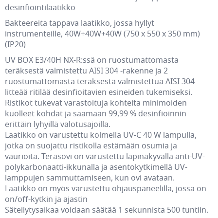
desinfiointilaatikko
Bakteereita tappava laatikko, jossa hyllyt
instrumenteille, 40W+40W+40W (750 x 550 x 350 mm)
(IP20)
UV BOX E3/40H NX-R:ssä on ruostumattomasta
teräksestä valmistettu AISI 304 -rakenne ja 2
ruostumattomasta teräksestä valmistettua AISI 304
litteää ritilää desinfioitavien esineiden tukemiseksi.
Ristikot tukevat varastoituja kohteita minimoiden
kuolleet kohdat ja saamaan 99,99 % desinfioinnin
erittäin lyhyillä valotusajoilla.
Laatikko on varustettu kolmella UV-C 40 W lampulla,
jotka on suojattu ristikolla estämään osumia ja
vaurioita. Teräsovi on varustettu läpinäkyvällä anti-UV-
polykarbonaatti-ikkunalla ja asentokytkimellä UV-
lamppujen sammuttamiseen, kun ovi avataan.
Laatikko on myös varustettu ohjauspaneelilla, jossa on
on/off-kytkin ja ajastin
Säteilytysaikaa voidaan säätää 1 sekunnista 500 tuntiin.