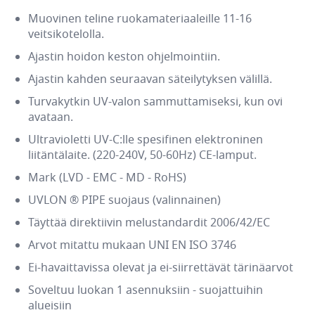
Muovinen teline ruokamateriaaleille 11-16
veitsikotelolla.
Ajastin hoidon keston ohjelmointiin.
Ajastin kahden seuraavan säteilytyksen välillä.
Turvakytkin UV-valon sammuttamiseksi, kun ovi
avataan.
Ultravioletti UV-C:lle spesifinen elektroninen
liitäntälaite. (220-240V, 50-60Hz) CE-lamput.
Mark (LVD - EMC - MD - RoHS)
UVLON ® PIPE
suojaus (valinnainen)
Täyttää direktiivin melustandardit 2006/42/EC
Arvot mitattu mukaan UNI EN ISO 3746
Ei-havaittavissa olevat ja ei-siirrettävät tärinäarvot
Soveltuu luokan 1 asennuksiin - suojattuihin
alueisiin