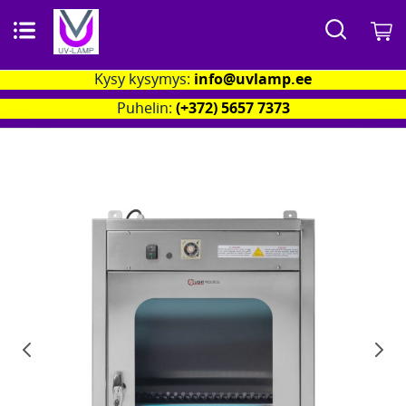
Search
O
Kysy kysymys:
info@uvlamp.ee
Puhelin:
(+372) 5657 7373