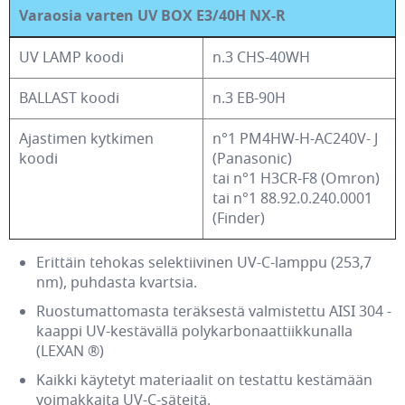
Varaosia varten UV BOX E3/40H NX-R
UV LAMP koodi
n.3 CHS-40WH
BALLAST koodi
n.3 EB-90H
Ajastimen kytkimen
n°1 PM4HW-H-AC240V- J
koodi
(Panasonic)
tai n°1 H3CR-F8 (Omron)
tai n°1 88.92.0.240.0001
(Finder)
Erittäin tehokas selektiivinen UV-C-lamppu (253,7
nm), puhdasta kvartsia.
Ruostumattomasta teräksestä valmistettu AISI 304 -
kaappi UV-kestävällä polykarbonaattiikkunalla
(LEXAN ®)
Kaikki käytetyt materiaalit on testattu kestämään
voimakkaita UV-C-säteitä.