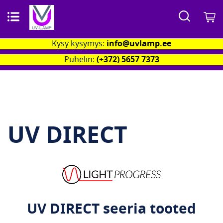
Search
O
Kysy kysymys:
info@uvlamp.ee
Puhelin:
(+372) 5657 7373
UV DIRECT
UV DIRECT seeria tooted