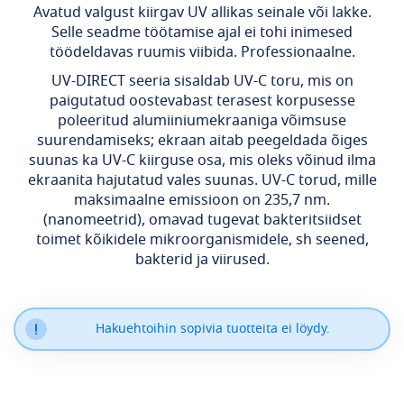
Avatud valgust kiirgav UV allikas seinale või lakke.
Selle seadme töötamise ajal ei tohi inimesed
töödeldavas ruumis viibida. Professionaalne.
UV-DIRECT seeria sisaldab UV-C toru, mis on
paigutatud oostevabast terasest korpusesse
poleeritud alumiiniumekraaniga võimsuse
suurendamiseks; ekraan aitab peegeldada õiges
suunas ka UV-C kiirguse osa, mis oleks võinud ilma
ekraanita hajutatud vales suunas. UV-C torud, mille
maksimaalne emissioon on 235,7 nm.
(nanomeetrid), omavad tugevat bakteritsiidset
toimet kõikidele mikroorganismidele, sh seened,
bakterid ja viirused.
Hakuehtoihin sopivia tuotteita ei löydy.