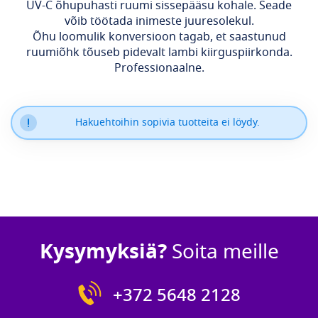
UV-C õhupuhasti ruumi sissepääsu kohale. Seade
võib töötada inimeste juuresolekul.
Õhu loomulik konversioon tagab, et saastunud
ruumiõhk tõuseb pidevalt lambi kiirguspiirkonda.
Professionaalne.
Hakuehtoihin sopivia tuotteita ei löydy.
Kysymyksiä?
Soita meille
+372 5648 2128