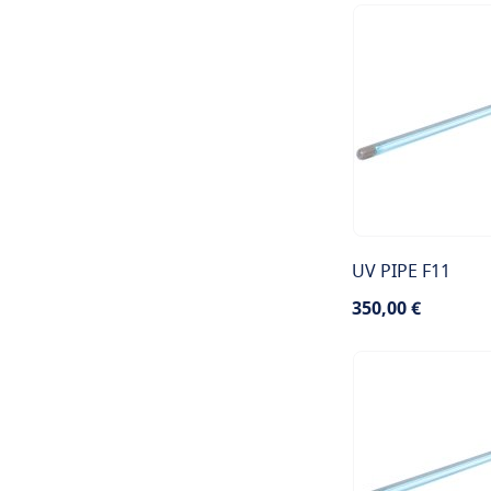
varastossa
UV PIPE F11
350,00 €
TILAA
Kulutus (W):
11W