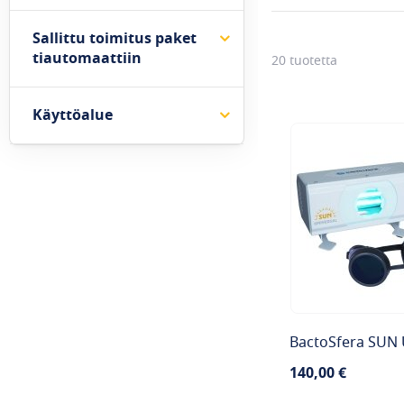
Sallittu toimitus paket
tiautomaattiin
20
tuotetta
Käyttöalue
BactoSfera SUN 
140,00 €
Saatavuus: Tuote