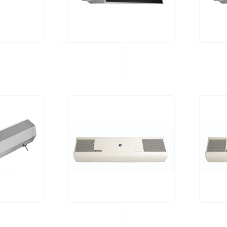
UV PIPE BV 25
UV DIR
365,00 €
370,00 
Saatavuus: Tuotetta
Saatavu
varastossa
varast
Kulutus (W):
25W
Rating:
100%
UV FLOW E40H-C-NX
UV FLO
490,00 €
535,00 
Saatavuus: Tuotetta
Saatavu
varastossa
varast