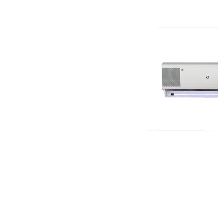
599,00 €
TILAA
Kulutus (W):
60W