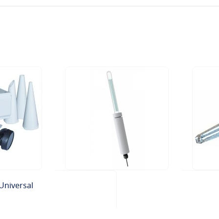
Universal
tta