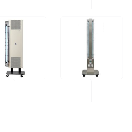
Kulutus (W):
60W
 M2/40H
UV FAN M2/95HP
€
920,00 €
us: Tuotetta
Saatavuus: Tuotetta
ossa
varastossa
(W):
105W
Kulutus (W):
220W