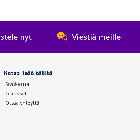
 M2/95HP-BD-ST
UV STICK E2/75H-ST-NX-NT
0 €
1 700,00 €
stele nyt
Viestiä meille
us: Tuotetta
TILAA
ossa
(W):
220W+55W
Katso lisää täältä
Sivukartta
Tilaukset
Ottaa yhteyttä