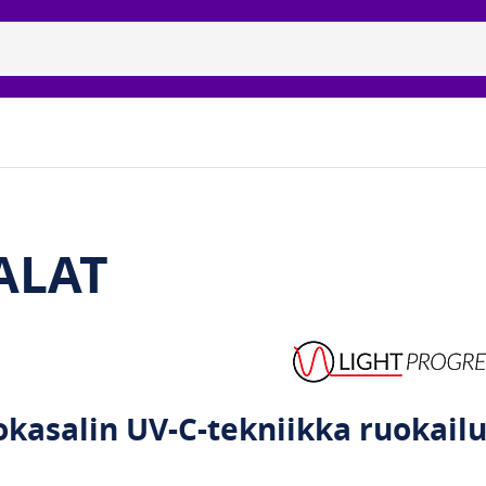
isidiset uvc-lamput
Tuotemerkit
Galleria
Meidän 
ALAT
kasalin UV-C-tekniikka ruokailuu