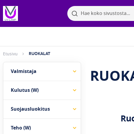
Search
Search
Bakter
Selaa kategorioita
RUOKALAT
Etusivu
RUOK
Valmistaja
Kulutus (W)
Suojausluokitus
Ruo
Teho (W)