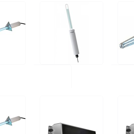
UV PIPE BV 11
UV DIR
330,00 €
350,00 
Saatavuus: Tuotetta
Saatavu
varastossa
varast
Kulutus (W):
11W