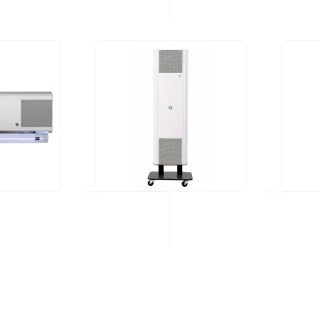
UV FAN XS 60HP-NX (ruostumaton teräs)
UV FAN M1/40H
UV FAN
620,00 €
665,00 
Saatavu
TILAA
varast
Kulutus (W):
65W
Kulutus 