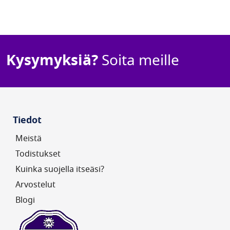
UV FAN M2/95H
Special
Regular
950,00 €
1 150,00
Kysymyksiä?
Soita meille
Price
Price
Saatavuus: Tuote
varastossa
1
Arvostelu
Tiedot
Kulutus (W):
220W
Meistä
Todistukset
Kuinka suojella itseäsi?
Arvostelut
Blogi