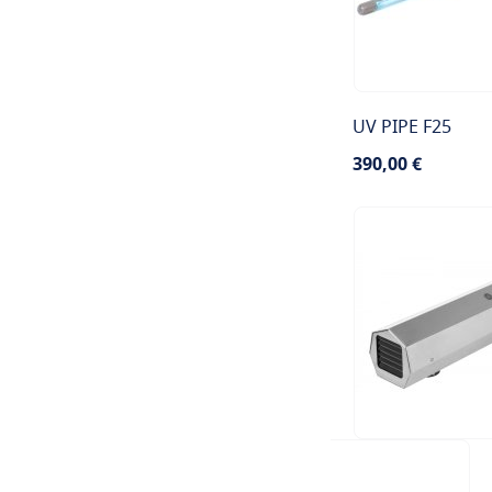
UV PIPE F25
390,00 €
TILAA
Kulutus (W):
25W