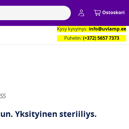
My Account
Ostoskori
Kysy kysymys:
info@uvlamp.ee
kumppanimme
Yhteystiedot
Puhelin:
(+372) 5657 7373
n. Yksityinen steriiliys.