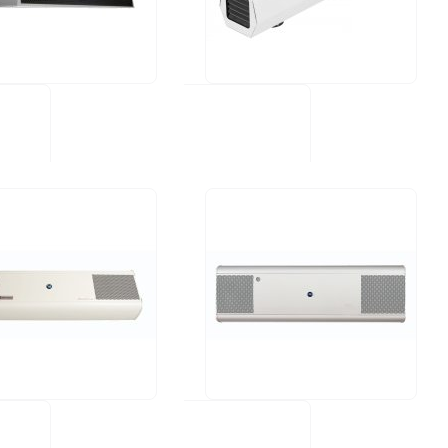
ECT E75H-HNX-NT
€
us: Tuotetta
ossa
2
Arvostelut
W E75H-C-NX
UV FAN XS 60HP (valkoinen alumiini)
€
599,00 €
us: Tuotetta
TILAA
ossa