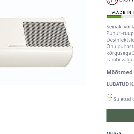
Seinale või 
Puhur–tüüpi
Desinfektsio
Õhu puhasta
kõrgusega 
Lambi valgu
Mõõtmed 
LUBATUD K
Suletud 