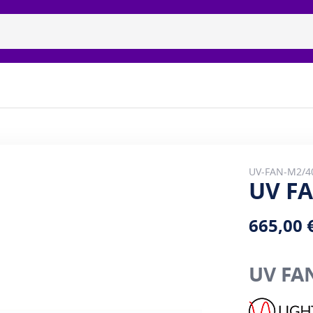
isidiset uvc-lamput
Tuotemerkit
Galleria
Meidän 
UV-FAN-M2/4
UV F
665,00 
UV FA