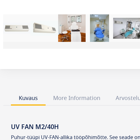
Kuvaus
More Information
Arvostel
UV FAN M2/40H
Puhur-tüüpi UV-FAN-allika tööpõhimõtte. See seade on t