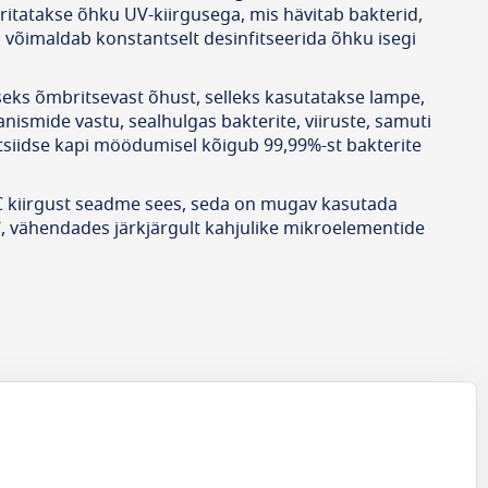
ritatakse õhku UV-kiirgusega, mis hävitab bakterid,
 võimaldab konstantselt desinfitseerida õhku isegi
eks õmbritsevast õhust, selleks kasutatakse lampe,
nismide vastu, sealhulgas bakterite, viiruste, samuti
tsiidse kapi möödumisel kõigub 99,99%-st bakterite
V-C kiirgust seadme sees, seda on mugav kasutada
u“, vähendades järkjärgult kahjulike mikroelementide