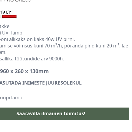
lakke.
 UV- lamp.
oni allikaks on kaks 40w UV pirni.
mise võimsus kuni 70 m³/h, põranda pind kuni 20 m², lae
3m.
sallika töötundide arv 9000h.
960 x 260 x 130mm
ASUTADA INIMESTE JUURESOLEKUL
tüüpi lamp.
Saatavilla ilmainen toimitus!