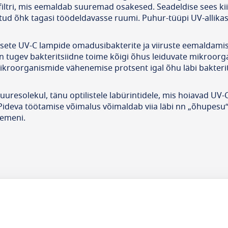
filtri, mis eemaldab suuremad osakesed. Seadeldise sees kii
atud õhk tagasi töödeldavasse ruumi. Puhur-tüüpi UV-allikas
sete UV-C lampide omadusibakterite ja viiruste eemaldamis
on tugev bakteritsiidne toime kõigi õhus leiduvate mikroorga
mikroorganismide vähenemise protsent igal õhu läbi bakteri
juuresolekul, tänu optilistele labürintidele, mis hoiavad U
. Pideva töötamise võimalus võimaldab viia läbi nn „õhupes
semeni.