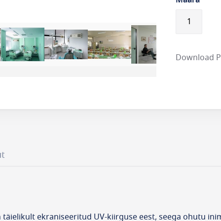
Määrä
Download 
ut
äielikult ekraniseeritud UV-kiirguse eest, seega ohutu inim