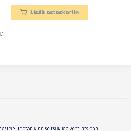
Lisää ostoskoriin
PDF
estele. Töötab kinnise tsükliga ventilatsiooni