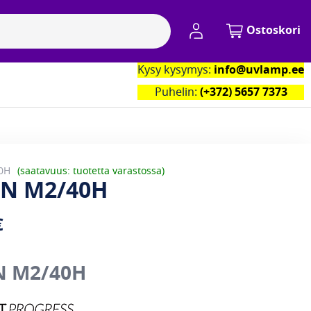
My Account
Ostoskori
Kysy kysymys:
info@uvlamp.ee
kumppanimme
Yhteystiedot
Puhelin:
(+372) 5657 7373
0H
saatavuus: tuotetta varastossa
AN M2/40H
€
N M2/40H