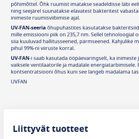
põhimõttel. Õhk ruumist imatakse seadeldisse läbi eel
ning seejärel suunatakse elavatest bakteritest vabast
inimeste ruumisviibimise ajal.
UV-FAN-seeria
õhupuhastites kasutatakse bakteritsiid
mille emissiooni piik on 235,7 nm. Sellel tehnoloogial 
siia kuuluvad hallitusseened, pärmseened. Kahjulike 
pihul 99%-ni viiruste korral.
UV-FAN
-i saab kasutada ööpäevaringselt, ka inimeste 
vaiksele ventilaatorile ja madalale energiatarbimisele
kontsentratsiooni õhus kuni see langeb madalama ta
UVFAN
Liittyvät tuotteet