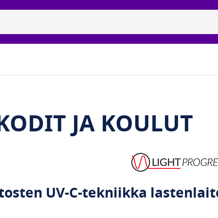
isidiset uvc-lamput
Tuotemerkit
Galleria
Meidän 
KODIT JA KOULUT
tosten UV-C-tekniikka lastenlaitok