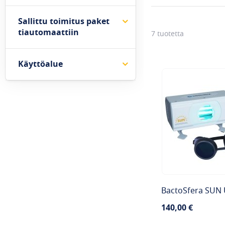
Sallittu toimitus paket
tiautomaattiin
7
tuotetta
Käyttöalue
BactoSfera SUN 
140,00 €
Saatavuus: Tuote