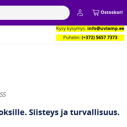
My Account
Ostoskori
Kysy kysymys:
info@uvlamp.ee
kumppanimme
Yhteystiedot
Puhelin:
(+372) 5657 7373
sille. Siisteys ja turvallisuus.