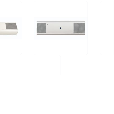
UV FAN XS 60HP (valkoinen alumiini)
599,00 €
599,00 
TILAA
TI
Kulutus (W):
60W
Kulutus 