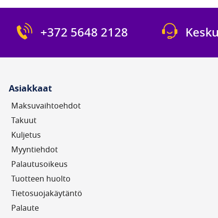
UV FAN M2/95HP
UV FAN
920,00 €
1 180,0
+372 5648 2128
Kesku
tta
Saatavuus: Tuotetta
Saatavu
varastossa
varast
Kulutus (W):
220W
Kulutus 
Asiakkaat
Maksuvaihtoehdot
Takuut
Kuljetus
Myyntiehdot
Palautusoikeus
Tuotteen huolto
Tietosuojakäytäntö
Palaute