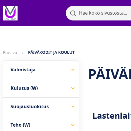
Search
Search
Bakter
Selaa kategorioita
PÄIVÄKODIT JA KOULUT
Etusivu
PÄIVÄ
Valmistaja
Kulutus (W)
Suojausluokitus
Lastenlai
Teho (W)