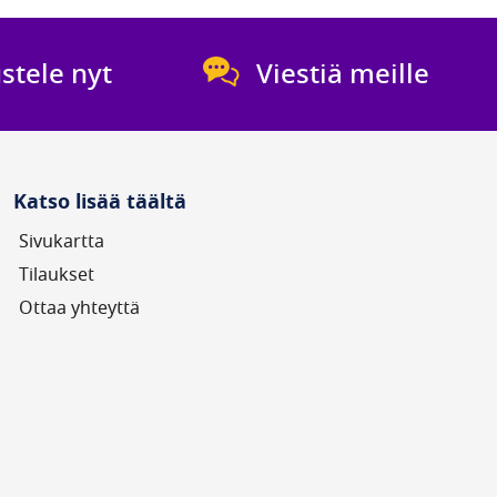
 M2/95HP-ST
0 €
stele nyt
Viestiä meille
us: Tuotetta
ossa
(W):
220W
Katso lisää täältä
Sivukartta
Tilaukset
Ottaa yhteyttä