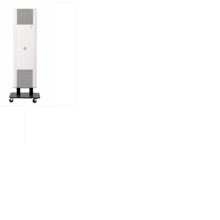
UV FAN XS 60HP-NX (ruostumaton teräs)
UV FAN M1/40H
€
620,00 €
LAA
TILAA
(W):
60W
Kulutus (W):
65W