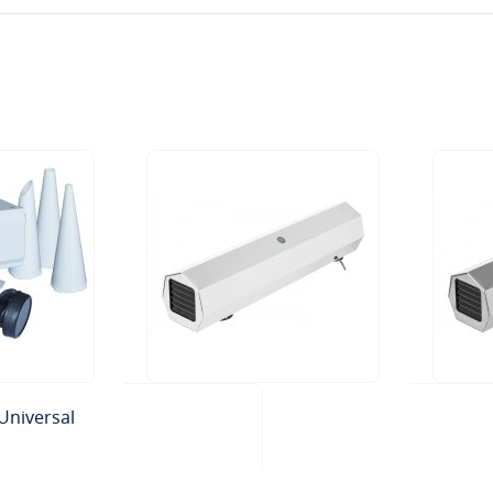
Universal
tta