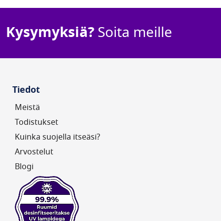
UV FAN M2/40H
665,00 €
Kysymyksiä?
Soita meille
Saatavuus: Tuote
varastossa
Kulutus (W):
105W
Tiedot
Meistä
Todistukset
Kuinka suojella itseäsi?
Arvostelut
Blogi