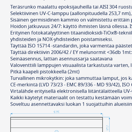
Teräsrunko maalattu epoksijauheilla tai AISI 304 ruostum
Selektiivinen UV-C-lamppu (aallonpituudella 253,7 nm)
Sisäinen germisidinen kammio on valmistettu erittäin p
Hoidon jatkuvuus 24/7: käyttö ihmisten läsnä ollessa. I
Erityinen fotokatalyyttinen titaanidioksidi-TiOx®-tekn
yhdisteiden ja NOX-yhdisteiden poistamiseksi.
Täyttää ISO 15714 -standardin, joka varmentaa päästety
Täyttää direktiivin 2006/42 / EY melunormit <36db 1mt:
Seinäasennus, lattian asennussarja saatavana
Valoventtiili lamppujen visuaalista tarkastusta varten,
Pitkä kaapeli pistokkeella (2mt)
Turvallinen mikrokytkin: joka sammuttaa lamput, jos ka
CE-merkintä (LVD 73/23 - EMC 89/336 - MD 93/42), ISO 
Virtalähde erityisellä elektronisella liitäntälaitteella UV
Kaikki käytetyt materiaalit on testattu kestämään voim
Soveltuu asennettavaksi luokan 1 suojattuihin alueisiin