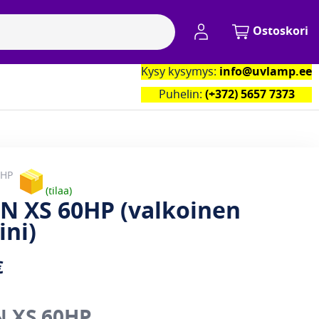
My Account
Ostoskori
Kysy kysymys:
info@uvlamp.ee
kumppanimme
Yhteystiedot
Puhelin:
(+372) 5657 7373
0HP
tilaa
N XS 60HP (valkoinen
ini)
€
N XS 60HP