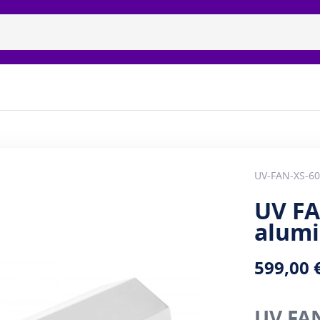
isidiset uvc-lamput
Tuotemerkit
Galleria
Meidän 
UV-FAN-XS-6
UV FA
alumi
599,00 
UV FA