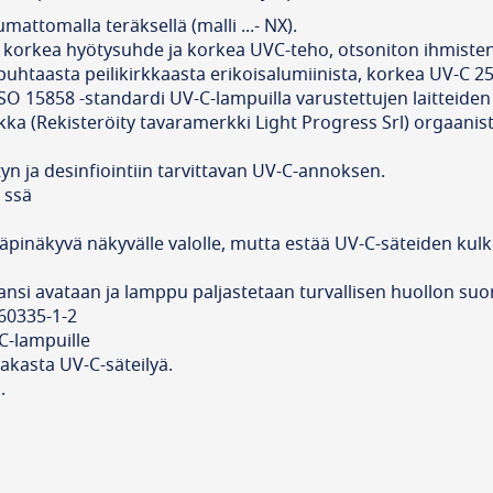
attomalla teräksellä (malli ...- NX).
, korkea hyötysuhde ja korkea UVC-teho, otsoniton ihmiste
uhtaasta peilikirkkaasta erikoisalumiinista, korkea UV-C 2
SO 15858 -standardi UV-C-lampuilla varustettujen laitteiden 
iikka (Rekisteröity tavaramerkki Light Progress Srl) orgaa
n ja desinfiointiin tarvittavan UV-C-annoksen.
 ssä
 läpinäkyvä näkyvälle valolle, mutta estää UV-C-säteiden ku
nsi avataan ja lamppu paljastetaan turvallisen huollon suor
60335-1-2
-C-lampuille
akasta UV-C-säteilyä.
.