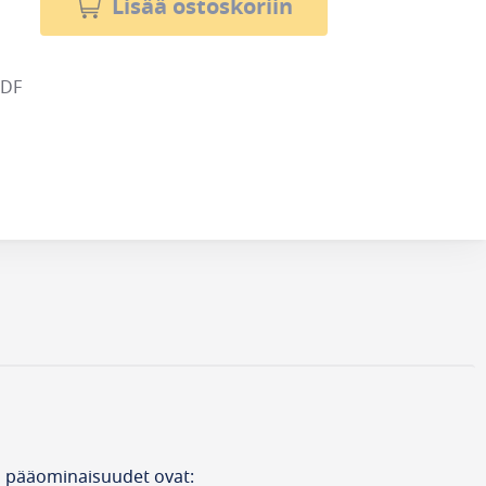
Lisää ostoskoriin
PDF
n pääominaisuudet ovat: