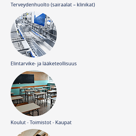
Terveydenhuolto (sairaalat – klinikat)
Elintarvike- ja lääketeollisuus
Koulut - Toimistot - Kaupat