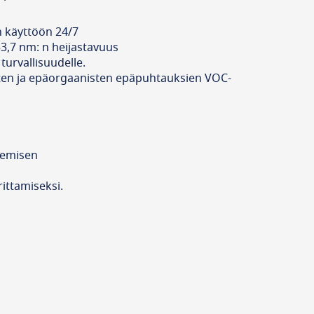
n käyttöön 24/7
53,7 nm: n heijastavuus
turvallisuudelle.
nisten ja epäorgaanisten epäpuhtauksien VOC-
lkemisen
ittamiseksi.