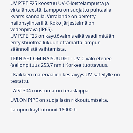
UV PIPE F25 koostuu UV-C-loistelampusta ja
virtalähteestä. Lamppu on suojattu puhtaalla
kvartsikannalla. Virtalähde on peitetty
nailonsylinterillä. Koko järjestelmä on
vedenpitävä (IP65).
UV PIPE F25 on käyttövalmis eikä vaadi mitään
erityishuoltoa lukuun ottamatta lampun
säännöllistä vaihtamista.
TEKNISET OMINAISUUDET - UV-C-valo etenee
(aallonpituus 253,7 nm.) Korkea tuottavuus.
- Kaikkien materiaalien kestävyys UV-säteilylle on
testattu.
- AISI 304 ruostumaton teräslaippa
UVLON PIPE on suoja lasin rikkoutumiselta.
Lampun käyttötunnit 18000 h