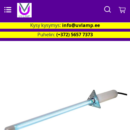
Search
O
Kysy kysymys:
info@uvlamp.ee
Puhelin:
(+372) 5657 7373