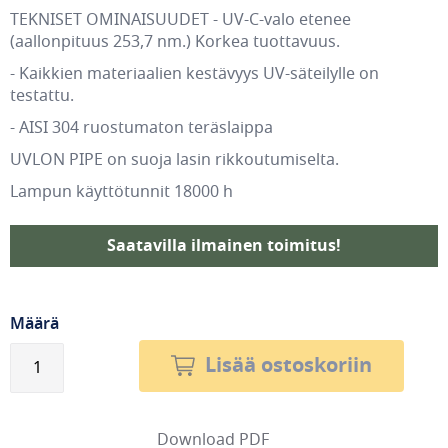
TEKNISET OMINAISUUDET - UV-C-valo etenee
(aallonpituus 253,7 nm.) Korkea tuottavuus.
- Kaikkien materiaalien kestävyys UV-säteilylle on
testattu.
- AISI 304 ruostumaton teräslaippa
UVLON PIPE on suoja lasin rikkoutumiselta.
Lampun käyttötunnit 18000 h
Saatavilla ilmainen toimitus!
Määrä
Lisää ostoskoriin
Download PDF