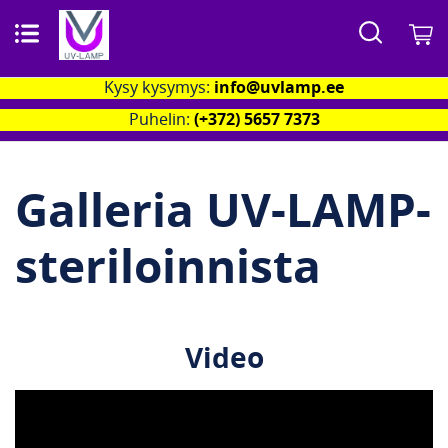
Search
O
Kysy kysymys:
info@uvlamp.ee
Puhelin:
(+372) 5657 7373
Galleria UV-LAMP-
steriloinnista
Video