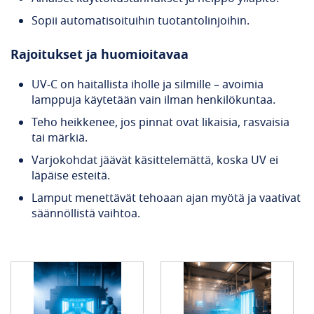
Sopii automatisoituihin tuotantolinjoihin.
Rajoitukset ja huomioitavaa
UV‑C on haitallista iholle ja silmille – avoimia
lamppuja käytetään vain ilman henkilökuntaa.
Teho heikkenee, jos pinnat ovat likaisia, rasvaisia
tai märkiä.
Varjokohdat jäävät käsittelemättä, koska UV ei
läpäise esteitä.
Lamput menettävät tehoaan ajan myötä ja vaativat
säännöllistä vaihtoa.