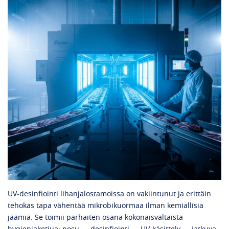
UV‑desinfiointi lihanjalostamoissa on vakiintunut ja erittäin
tehokas tapa vähentää mikrobikuormaa ilman kemiallisia
jäämiä. Se toimii parhaiten osana kokonaisvaltaista