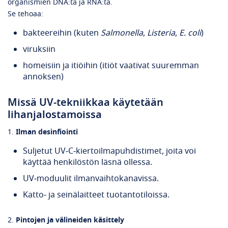
organismien DNA:ta ja RNA:ta.
Se tehoaa:
bakteereihin (kuten
Salmonella
,
Listeria
,
E. coli
)
viruksiin
homeisiin ja itiöihin (itiöt vaativat suuremman
annoksen)
Missä UV‑tekniikkaa käytetään
lihanjalostamoissa
1.
Ilman desinfiointi
Suljetut UV‑C‑kiertoilmapuhdistimet, joita voi
käyttää henkilöstön läsnä ollessa.
UV‑moduulit ilmanvaihtokanavissa.
Katto‑ ja seinälaitteet tuotantotiloissa.
2.
Pintojen ja välineiden käsittely