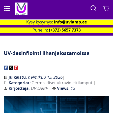
Search
O
Kysy kysymys:
info@uvlamp.ee
Puhelin:
(+372) 5657 7373
UV-desinfiointi lihanjalostamoissa
Julkaistu:
helmikuu 15, 2026
Kategoriat:
Germisidiset ultraviolettilamput
Kirjoittaja:
UV LAMP
Views:
12