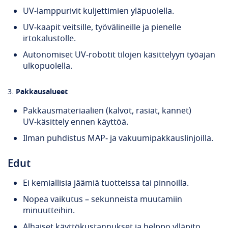
UV‑lamppurivit kuljettimien yläpuolella.
UV‑kaapit veitsille, työvälineille ja pienelle
irtokalustolle.
Autonomiset UV‑robotit tilojen käsittelyyn työajan
ulkopuolella.
3.
Pakkausalueet
Pakkausmateriaalien (kalvot, rasiat, kannet)
UV‑käsittely ennen käyttöä.
Ilman puhdistus MAP‑ ja vakuumipakkauslinjoilla.
Edut
Ei kemiallisia jäämiä tuotteissa tai pinnoilla.
Nopea vaikutus – sekunneista muutamiin
minuutteihin.
Alhaiset käyttökustannukset ja helppo ylläpito.