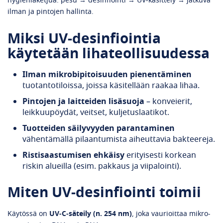
hygieniaketjua: pesu → desinfiointi → UV‑käsittely → jatkuva
ilman ja pintojen hallinta.
Miksi UV‑desinfiointia
käytetään lihateollisuudessa
Ilman mikrobipitoisuuden pienentäminen
tuotantotiloissa, joissa käsitellään raakaa lihaa.
Pintojen ja laitteiden lisäsuoja
– konveierit,
leikkuupöydät, veitset, kuljetuslaatikot.
Tuotteiden säilyvyyden parantaminen
vähentämällä pilaantumista aiheuttavia bakteereja.
Ristisaastumisen ehkäisy
erityisesti korkean
riskin alueilla (esim. pakkaus ja viipalointi).
Miten UV‑desinfiointi toimii
Käytössä on
UV‑C‑säteily (n. 254 nm)
, joka vaurioittaa mikro-