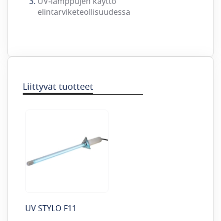
UV‑lamppujen käyttö
elintarviketeollisuudessa
Liittyvät tuotteet
UV STYLO F11