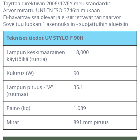
Täyttää direktiivin 2006/42/EY melustandardit
Arvot mitattu UNI EN ISO 3746:n mukaan
Ei-havaittavissa olevat ja ei-siirrettävät tärinäarvot
Soveltuu luokan 1 asennuksiin - suojattuihin alueisiin
Tekniset tiedot UV STYLO F 90H
Lampun keskimääräinen
18,000
käyttöikä (tuntia)
Kulutus (W)
90
Lampun pituus - "A"
35.1
(tuumaa)
Paino (kg)
1.089
Mitat
891 mm pituus