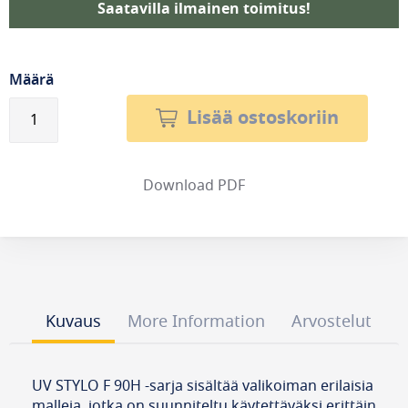
Saatavilla ilmainen toimitus!
Määrä
Lisää ostoskoriin
Download PDF
Kuvaus
More Information
Arvostelut
UV STYLO F 90H -sarja sisältää valikoiman erilaisia
​​malleja, jotka on suunniteltu käytettäväksi erittäin