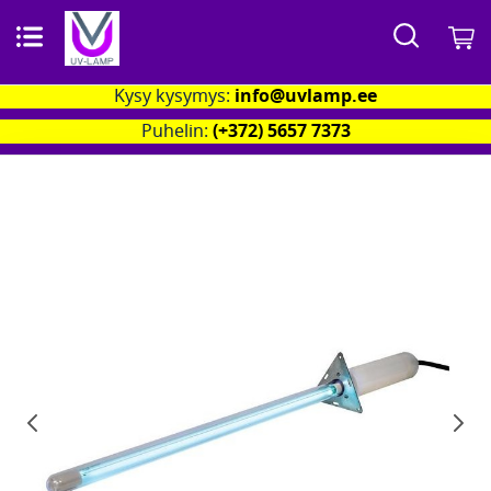
Search
O
Kysy kysymys:
info@uvlamp.ee
Puhelin:
(+372) 5657 7373