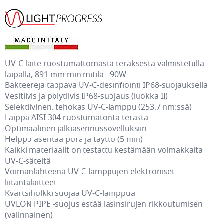
UV-C-laite ruostumattomasta teräksestä valmistetulla
laipalla, 891 mm minimitila - 90W
Bakteereja tappava UV-C-desinfiointi IP68-suojauksella
Vesitiivis ja pölytiivis IP68-suojaus (luokka II)
Selektiivinen, tehokas UV-C-lamppu (253,7 nm:ssä)
Laippa AISI 304 ruostumatonta terästä
Optimaalinen jälkiasennussovelluksiin
Helppo asentaa pora ja täyttö (5 min)
Kaikki materiaalit on testattu kestämään voimakkaita
UV-C-säteitä
Voimanlähteenä UV-C-lamppujen elektroniset
liitäntälaitteet
Kvartsiholkki suojaa UV-C-lamppua
UVLON PIPE -suojus estää lasinsirujen rikkoutumisen
(valinnainen)