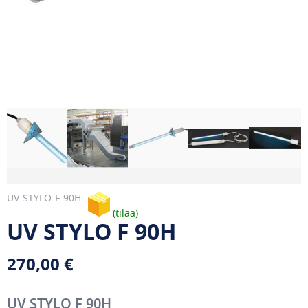
UV-STYLO-F-90H
tilaa
UV STYLO F 90H
270,00 €
UV STYLO F 90H