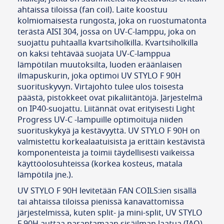
ahtaissa tiloissa (fan coil). Laite koostuu
kolmiomaisesta rungosta, joka on ruostumatonta
terästä AISI 304, jossa on UV-C-lamppu, joka on
suojattu puhtaalla kvartsiholkilla. Kvartsiholkilla
on kaksi tehtävää suojata UV-C-lamppua
lämpötilan muutoksilta, luoden eräänlaisen
ilmapuskurin, joka optimoi UV STYLO F 90H
suorituskyvyn. Virtajohto tulee ulos toisesta
päästä, pistokkeet ovat pikaliitäntöjä. Järjestelmä
on IP40-suojattu. Liitännät ovat erityisesti Light
Progress UV-C -lampuille optimoituja niiden
suorituskykyä ja kestävyyttä. UV STYLO F 90H on
valmistettu korkealaatuisista ja erittäin kestävistä
komponenteista ja toimii täydellisesti vaikeissa
käyttöolosuhteissa (korkea kosteus, matala
lämpötila jne.).
UV STYLO F 90H levitetään FAN COILS:ien sisällä
tai ahtaissa tiloissa pienissä kanavattomissa
järjestelmissä, kuten split- ja mini-split, UV STYLO