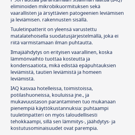
F 90H auttaa parantamaan sisäilman laatua (IAQ)
eliminoiden mikrobikuormituksen sekä
vaarallisten ja ärsyttävien patogeenien leviämisen
ja leviämisen. rakennusten sisällä.
Tuuletinpatterit on yleensä varustettu
matalatehoisella suodatusjärjestelmällä, joka ei
riitä varmistamaan ilman puhtautta.
Ilmajäähdytys on erityisen vaarallinen, koska
lämmönvaihto tuottaa kosteutta ja
kondensaatiota, mikä edistää epäpuhtauksien
leviämistä, tautien leviämistä ja homeen
leviämistä.
IAQ kasvaa hotelleissa, toimistoissa,
potilashuoneissa, kouluissa jne., ja
mukavuustason parantaminen tuo mukanaan
pienempiä käyttökustannuksia: puhtaampi
tuuletinpatteri on myös taloudellisesti
tehokkaampi, sillä sen lämmitys-, jäähdytys- ja
kostutusominaisuudet ovat parempia.