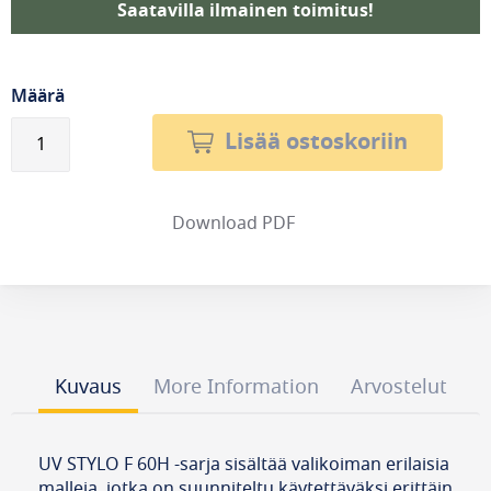
Saatavilla ilmainen toimitus!
Määrä
Lisää ostoskoriin
Download PDF
Kuvaus
More Information
Arvostelut
UV STYLO F 60H -sarja sisältää valikoiman erilaisia
​​malleja, jotka on suunniteltu käytettäväksi erittäin