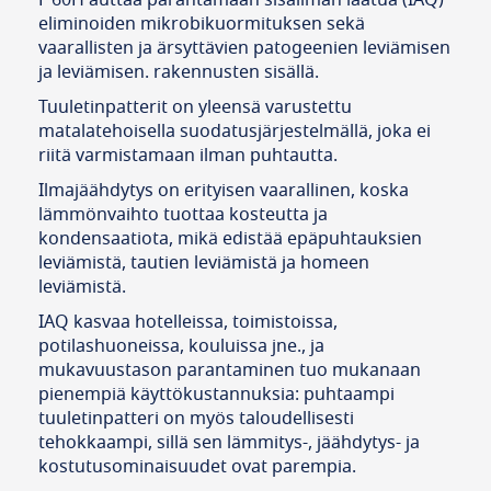
F 60H auttaa parantamaan sisäilman laatua (IAQ)
eliminoiden mikrobikuormituksen sekä
vaarallisten ja ärsyttävien patogeenien leviämisen
ja leviämisen. rakennusten sisällä.
Tuuletinpatterit on yleensä varustettu
matalatehoisella suodatusjärjestelmällä, joka ei
riitä varmistamaan ilman puhtautta.
Ilmajäähdytys on erityisen vaarallinen, koska
lämmönvaihto tuottaa kosteutta ja
kondensaatiota, mikä edistää epäpuhtauksien
leviämistä, tautien leviämistä ja homeen
leviämistä.
IAQ kasvaa hotelleissa, toimistoissa,
potilashuoneissa, kouluissa jne., ja
mukavuustason parantaminen tuo mukanaan
pienempiä käyttökustannuksia: puhtaampi
tuuletinpatteri on myös taloudellisesti
tehokkaampi, sillä sen lämmitys-, jäähdytys- ja
kostutusominaisuudet ovat parempia.