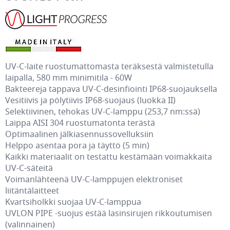
UV-C-laite ruostumattomasta teräksestä valmistetulla
laipalla, 580 mm minimitila - 60W
Bakteereja tappava UV-C-desinfiointi IP68-suojauksella
Vesitiivis ja pölytiivis IP68-suojaus (luokka II)
Selektiivinen, tehokas UV-C-lamppu (253,7 nm:ssä)
Laippa AISI 304 ruostumatonta terästä
Optimaalinen jälkiasennussovelluksiin
Helppo asentaa pora ja täyttö (5 min)
Kaikki materiaalit on testattu kestämään voimakkaita
UV-C-säteitä
Voimanlähteenä UV-C-lamppujen elektroniset
liitäntälaitteet
Kvartsiholkki suojaa UV-C-lamppua
UVLON PIPE -suojus estää lasinsirujen rikkoutumisen
(valinnainen)