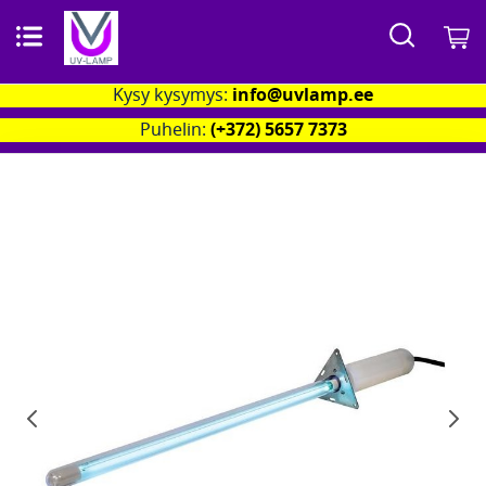
Search
O
Kysy kysymys:
info@uvlamp.ee
Puhelin:
(+372) 5657 7373