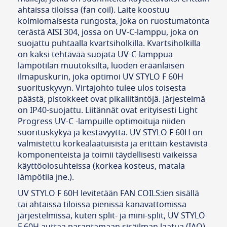
ahtaissa tiloissa (fan coil). Laite koostuu
kolmiomaisesta rungosta, joka on ruostumatonta
terästä AISI 304, jossa on UV-C-lamppu, joka on
suojattu puhtaalla kvartsiholkilla. Kvartsiholkilla
on kaksi tehtävää suojata UV-C-lamppua
lämpötilan muutoksilta, luoden eräänlaisen
ilmapuskurin, joka optimoi UV STYLO F 60H
suorituskyvyn. Virtajohto tulee ulos toisesta
päästä, pistokkeet ovat pikaliitäntöjä. Järjestelmä
on IP40-suojattu. Liitännät ovat erityisesti Light
Progress UV-C -lampuille optimoituja niiden
suorituskykyä ja kestävyyttä. UV STYLO F 60H on
valmistettu korkealaatuisista ja erittäin kestävistä
komponenteista ja toimii täydellisesti vaikeissa
käyttöolosuhteissa (korkea kosteus, matala
lämpötila jne.).
UV STYLO F 60H levitetään FAN COILS:ien sisällä
tai ahtaissa tiloissa pienissä kanavattomissa
järjestelmissä, kuten split- ja mini-split, UV STYLO