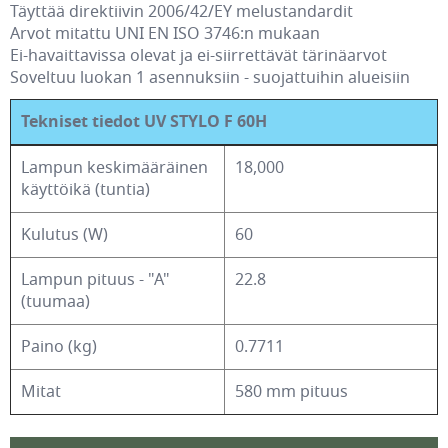
Täyttää direktiivin 2006/42/EY melustandardit
Arvot mitattu UNI EN ISO 3746:n mukaan
Ei-havaittavissa olevat ja ei-siirrettävät tärinäarvot
Soveltuu luokan 1 asennuksiin - suojattuihin alueisiin
Tekniset tiedot UV STYLO F 60H
Lampun keskimääräinen
18,000
käyttöikä (tuntia)
Kulutus (W)
60
Lampun pituus - "A"
22.8
(tuumaa)
Paino (kg)
0.7711
Mitat
580 mm pituus