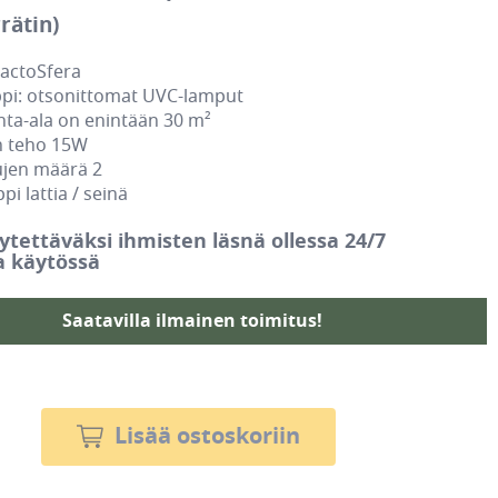
rätin)
BactoSfera
pi: otsonittomat UVC-lamput
ta-ala on enintään 30 m²
 teho 15W
jen määrä 2
i lattia / seinä
äytettäväksi ihmisten läsnä ollessa 24/7
a käytössä
Saatavilla ilmainen toimitus!
Lisää ostoskoriin