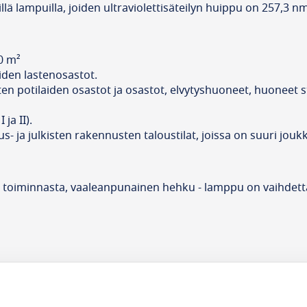
sillä lampuilla, joiden ultraviolettisäteilyn huippu on 257,3
30 m²
aloiden lastenosastot.
 potilaiden osastot ja osastot, elvytyshuoneet, huoneet steri
 ja II).
s- ja julkisten rakennusten taloustilat, joissa on suuri jouk
toiminnasta, vaaleanpunainen hehku - lamppu on vaihdettav