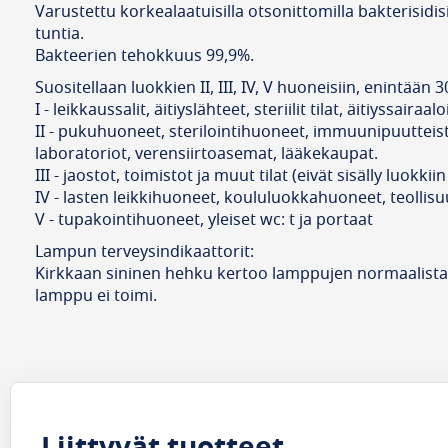
Varustettu korkealaatuisilla otsonittomilla bakterisidi
tuntia.
Bakteerien tehokkuus 99,9%.
Suositellaan luokkien II, III, IV, V huoneisiin, enintään 
I - leikkaussalit, äitiyslähteet, steriilit tilat, äitiyssaira
II - pukuhuoneet, sterilointihuoneet, immuunipuutteisten
laboratoriot, verensiirtoasemat, lääkekaupat.
III - jaostot, toimistot ja muut tilat (eivät sisälly luokkiin I
IV - lasten leikkihuoneet, koululuokkahuoneet, teollisuu
V - tupakointihuoneet, yleiset wc: t ja portaat
Lampun terveysindikaattorit:
Kirkkaan sininen hehku kertoo lamppujen normaalista 
lamppu ei toimi.
Liittyvät tuotteet