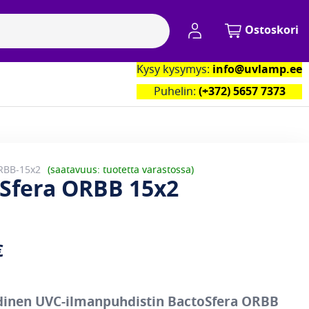
My Account
Ostoskori
Kysy kysymys:
info@uvlamp.ee
kumppanimme
Yhteystiedot
Puhelin:
(+372) 5657 7373
RBB-15x2
saatavuus: tuotetta varastossa
Sfera ORBB 15x2
€
dinen UVC-ilmanpuhdistin BactoSfera ORBB