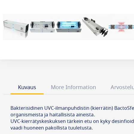
Kuvaus
More Information
Arvostel
Bakterisidinen UVC-ilmanpuhdistin (kierrätin) BactoSfer
organismeista ja haitallisista aineista.
UVC-kierrätyskeskuksen tärkein etu on kyky desinfioida s
vaadi huoneen pakollista tuuletusta.