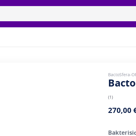
isidiset uvc-lamput
Tuotemerkit
Galleria
Meidän 
BactoSfera-O
Bacto
1
270,00 
Bakterisi