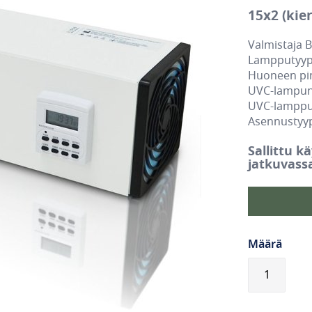
15x2 (kier
Valmistaja 
Lampputyyp
Huoneen pin
UVC-lampun
UVC-lamppu
Asennustyypp
Sallittu k
jatkuvass
Määrä