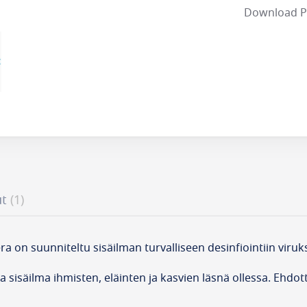
Download 
ut
1
a on suunniteltu sisäilman turvalliseen desinfiointiin viruk
isäilma ihmisten, eläinten ja kasvien läsnä ollessa. Ehdottoma