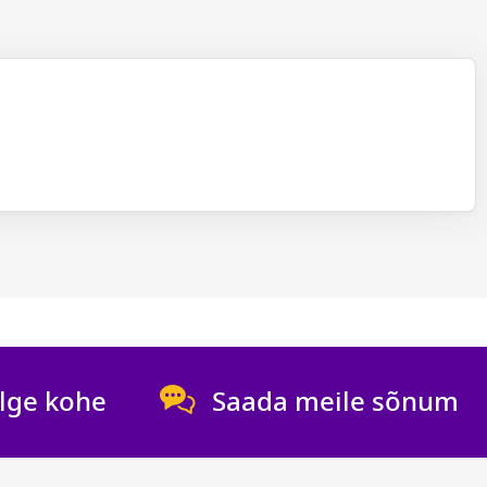
lge kohe
Saada meile sõnum