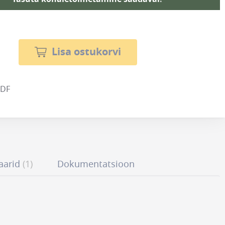
Lisa ostukorvi
PDF
aarid
1
Dokumentatsioon