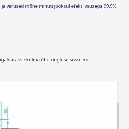
d ja viirused mõne minuti jooksul efektiivsusega 99,9%.
aigaldatakse külma õhu ringluse süsteemi.