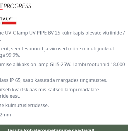
dne
UV-C
lamp UV PIPE BV 25 külmkapis olevate vitriinide /
.
terit, seentespoorid ja viirused mõne minuti jooksul
ega 99,9%.
rimise allikaks on lamp GH5-25W. Lambi töötunnid 18.000
lass IP 65, saab kasutada märgades tingimustes.
tseb kvartsklaas mis kaitseb lampi madalate
ide eest.
se külmutuslettidesse.
32mm
Tasuta kohaletoimetamine saadaval!