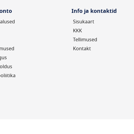
onto
Info ja kontaktid
alused
Sisukaart
KKK
Tellimused
imused
Kontakt
gus
oldus
oliitika