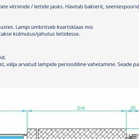
e vitriinide / lettide jaoks. Hävitab bakterit, seentespoori
ustes. Lampi ümbritseb kvartsklaas mis
takse külmutus/jahutus lettidesse.
id.
ust, välja arvatud lampide perioodiline vahetamine. Seade p