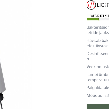
Bakteritsii
lettide jaoks
Hävitab bak
efektiivsus
Desinfitsee
h.
Veekindlusk
Lampi ümbri
temperatuur
Paigaldatak
Mõõdud: 5