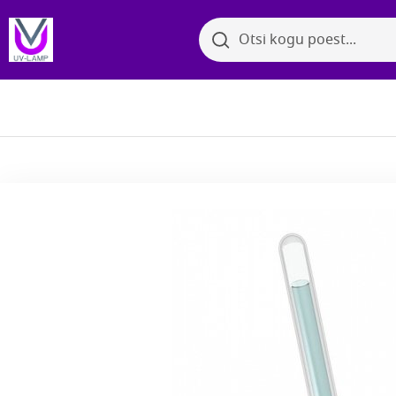
Otsi
Otsi
Bakter
Sirvi kategooriaid