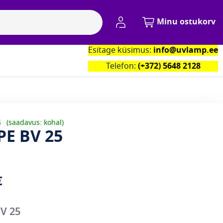
Minu konto
Minu ostukorv
Esitage küsimus:
info@uvlamp.ee
Kontaktid
Telefon:
(+372) 5648 2128
5
saadavus: kohal
PE BV 25
€
BV 25