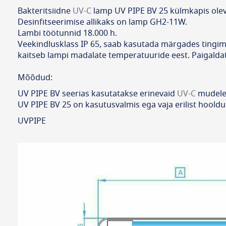
Bakteritsiidne
UV-C
lamp UV PIPE BV 25 külmkapis olevat
Desinfitseerimise allikaks on lamp GH2-11W.
Lambi töötunnid 18.000 h.
Veekindlusklass IP 65, saab kasutada märgades tingim
kaitseb lampi madalate temperatuuride eest. Paigalda
Mõõdud:
UV PIPE BV seerias kasutatakse erinevaid
UV-C
mudele
UV PIPE BV 25 on kasutusvalmis ega vaja erilist hoold
UVPIPE