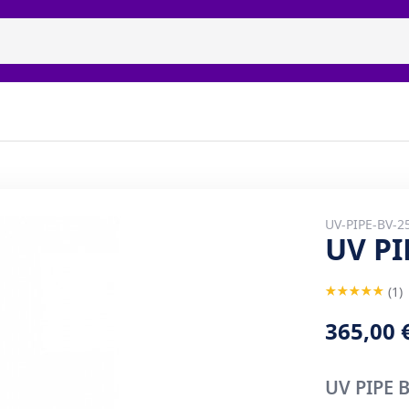
itsiidne uvc-lambid
Brändid
Galerii
Meie partnerid
UV-PIPE-BV-2
UV PI
Hinnang:
1
100
100
% of
365,00 
UV PIPE 