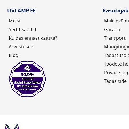
UVLAMP.EE
Kasutajak
Meist
Maksevõim
Sertifikaadid
Garantii
Kuidas ennast kaitsta?
Transport
Arvustused
Müügiting
Blogi
Tagastusõi
Toodete ho
Privaatsusp
Tagasiside