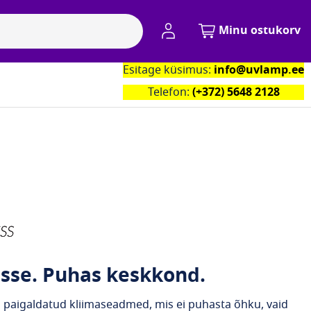
Minu konto
Minu ostukorv
Esitage küsimus:
info@uvlamp.ee
Kontaktid
Telefon:
(+372) 5648 2128
sse. Puhas keskkond.
ti paigaldatud kliimaseadmed, mis ei puhasta õhku, vaid