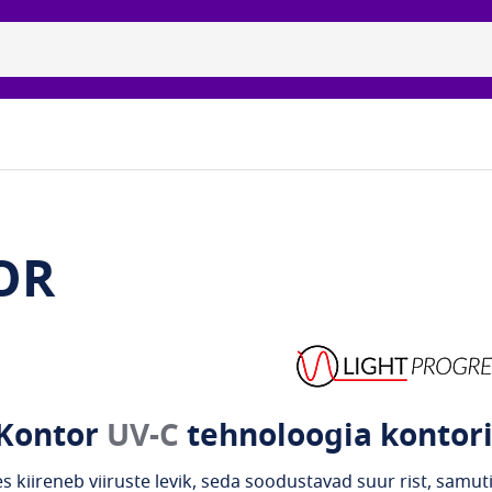
itsiidne uvc-lambid
Brändid
Galerii
Meie partnerid
OR
Kontor
UV-C
tehnoloogia kontori
 kiireneb viiruste levik, seda soodustavad suur rist, samu