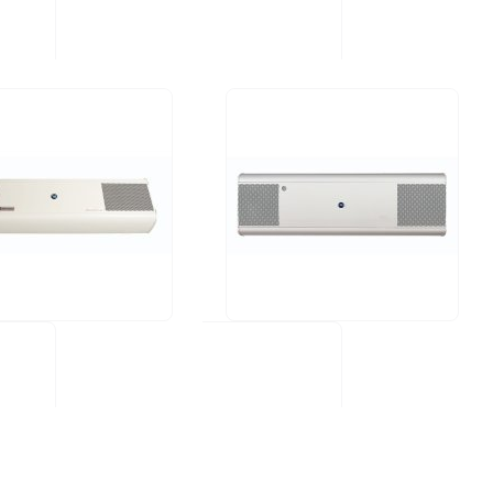
W E75H-C-NX
UV FAN XS 60HP (valge alumiinium)
€
599,00 €
us: Kohal
TELLIMISEL
g:
2
Kommentaarid
Hinnang:
3
Kommentaarid
100%
Energiatarve (W):
60W