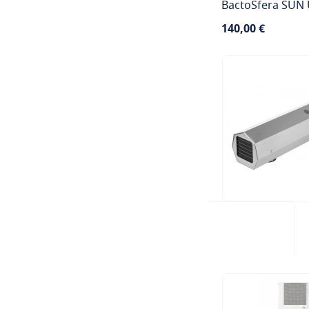
BactoSfera SUN 
140,00 €
Saadavus: Kohal