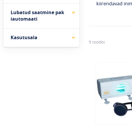
kiirendavad ini
Lubatud saatmine pak
iautomaati
Kasutusala
9
toodet