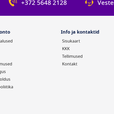
+372 5648 2128
Veste
entaarid
220W
onto
Info ja kontaktid
alused
Sisukaart
KKK
Tellimused
imused
Kontakt
gus
oldus
oliitika