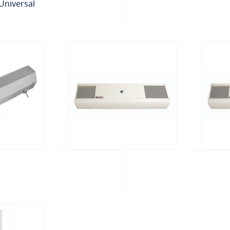
Universal
UV FLOW E40H-C-NX
UV FLO
490,00 €
535,00 
Saadavus: Kohal
Saadav
Hinnang:
Hinnan
2
Kommentaarid
100%
100%