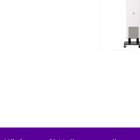
599,00 €
TELLIMISEL
Hinnang:
2
Komm
100%
Energiatarve (W):
UV FAN M2/95HP
1 180,00 €