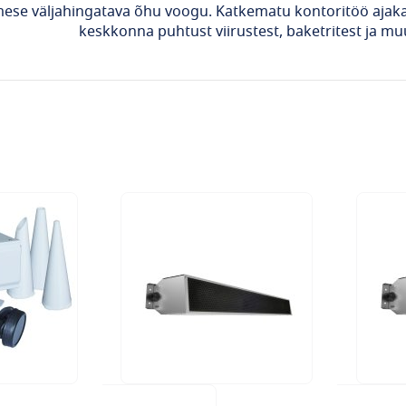
mese väljahingatava õhu voogu. Katkematu kontoritöö aja
keskkonna puhtust viirustest, baketritest ja m