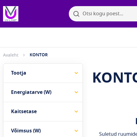
Otsi
Otsi
Bakter
Sirvi kategooriaid
KONTOR
Avaleht
KONT
Tootja
Energiatarve (W)
Kaitsetase
Võimsus (W)
Suletud ruumides