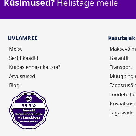
Küsimused?
Helistage meile
Saadavus: Kohal
Hinnang:
2
Komm
100%
Energiatarve (W):
UVLAMP.EE
Kasutajak
Meist
Maksevõim
Sertifikaadid
Garantii
Kuidas ennast kaitsta?
Transport
Arvustused
Müügiting
Blogi
Tagastusõi
Toodete ho
Privaatsusp
Tagasiside