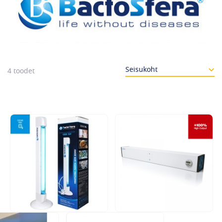
4
toodet