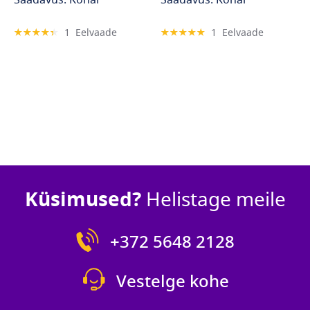
Saadavus: Kohal
Saadavus: Kohal
Hinnang:
Hinnang:
1
Eelvaade
1
Eelvaade
87%
100%
Küsimused?
Helistage meile
+372 5648 2128
Vestelge kohe