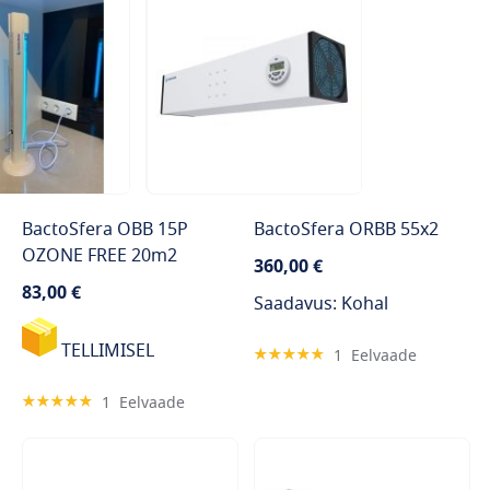
BactoSfera OBB 15P
BactoSfera ORBB 55x2
OZONE FREE 20m2
360,00 €
83,00 €
Saadavus: Kohal
TELLIMISEL
Hinnang:
1
Eelvaade
100%
Hinnang:
1
Eelvaade
100%