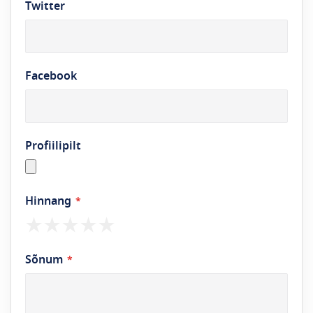
Twitter
Facebook
Profiilipilt
Hinnang
1
2
3
4
5
star
stars
stars
stars
stars
Sõnum