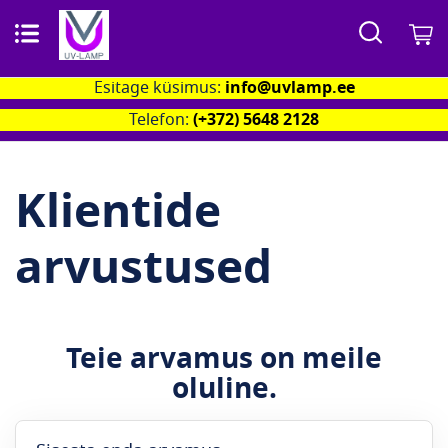
Otsi
M
Esitage küsimus:
info@uvlamp.ee
Telefon:
(+372) 5648 2128
Klientide
arvustused
Teie arvamus on meile
oluline.