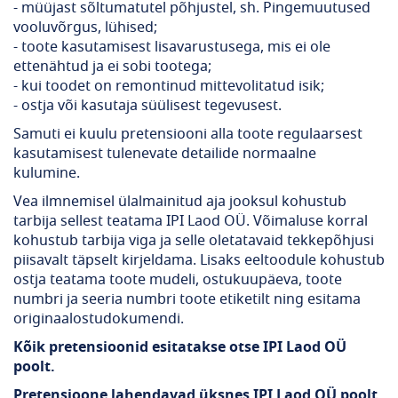
- müüjast sõltumatutel põhjustel, sh. Pingemuutused
vooluvõrgus, lühised;
- toote kasutamisest lisavarustusega, mis ei ole
ettenähtud ja ei sobi tootega;
- kui toodet on remontinud mittevolitatud isik;
- ostja või kasutaja süülisest tegevusest.
Samuti ei kuulu pretensiooni alla toote regulaarsest
kasutamisest tulenevate detailide normaalne
kulumine.
Vea ilmnemisel ülalmainitud aja jooksul kohustub
tarbija sellest teatama IPI Laod OÜ. Võimaluse korral
kohustub tarbija viga ja selle oletatavaid tekkepõhjusi
piisavalt täpselt kirjeldama. Lisaks eeltoodule kohustub
ostja teatama toote mudeli, ostukuupäeva, toote
numbri ja seeria numbri toote etiketilt ning esitama
originaalostudokumendi.
Kõik pretensioonid esitatakse otse IPI Laod OÜ
poolt.
Pretensioone lahendavad üksnes IPI Laod OÜ poolt.