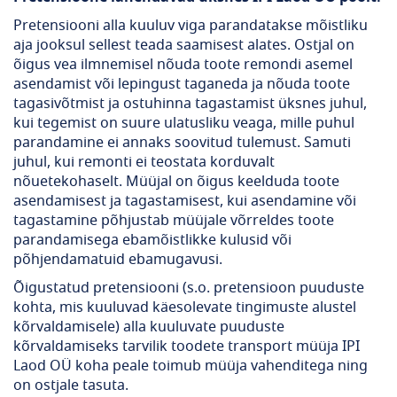
Pretensiooni alla kuuluv viga parandatakse mõistliku
aja jooksul sellest teada saamisest alates. Ostjal on
õigus vea ilmnemisel nõuda toote remondi asemel
asendamist või lepingust taganeda ja nõuda toote
tagasivõtmist ja ostuhinna tagastamist üksnes juhul,
kui tegemist on suure ulatusliku veaga, mille puhul
parandamine ei annaks soovitud tulemust. Samuti
juhul, kui remonti ei teostata korduvalt
nõuetekohaselt. Müüjal on õigus keelduda toote
asendamisest ja tagastamisest, kui asendamine või
tagastamine põhjustab müüjale võrreldes toote
parandamisega ebamõistlikke kulusid või
põhjendamatuid ebamugavusi.
Õigustatud pretensiooni (s.o. pretensioon puuduste
kohta, mis kuuluvad käesolevate tingimuste alustel
kõrvaldamisele) alla kuuluvate puuduste
kõrvaldamiseks tarvilik toodete transport müüja IPI
Laod OÜ koha peale toimub müüja vahenditega ning
on ostjale tasuta.