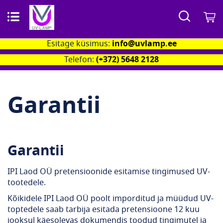
Otsi
M
Esitage küsimus:
info@uvlamp.ee
Telefon:
(+372) 5648 2128
Garantii
Garantii
IPI Laod OÜ pretensioonide esitamise tingimused UV-
tootedele.
Kõikidele IPI Laod OÜ poolt imporditud ja müüdud UV-
toptedele saab tarbija esitada pretensioone 12 kuu
jooksul käesolevas dokumendis toodud tingimutel ja