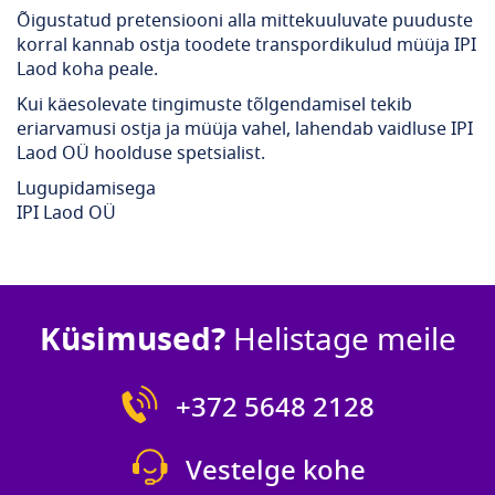
Õigustatud pretensiooni alla mittekuuluvate puuduste
korral kannab ostja toodete transpordikulud müüja IPI
Laod koha peale.​
Kui käesolevate tingimuste tõlgendamisel tekib
eriarvamusi ostja ja müüja vahel, lahendab vaidluse IPI
Laod OÜ hoolduse spetsialist.
Lugupidamisega
IPI Laod OÜ
Küsimused?
Helistage meile
+372 5648 2128
Vestelge kohe