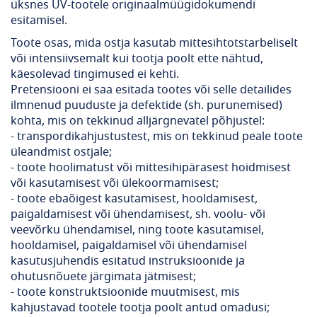
üksnes UV-tootele originaalmüügidokumendi
esitamisel.
Toote osas, mida ostja kasutab mittesihtotstarbeliselt
või intensiivsemalt kui tootja poolt ette nähtud,
käesolevad tingimused ei kehti.
Pretensiooni ei saa esitada tootes või selle detailides
ilmnenud puuduste ja defektide (sh. purunemised)
kohta, mis on tekkinud alljärgnevatel põhjustel:
- transpordikahjustustest, mis on tekkinud peale toote
üleandmist ostjale;
- toote hoolimatust või mittesihipärasest hoidmisest
või kasutamisest või ülekoormamisest;
- toote ebaõigest kasutamisest, hooldamisest,
paigaldamisest või ühendamisest, sh. voolu- või
veevõrku ühendamisel, ning toote kasutamisel,
hooldamisel, paigaldamisel või ühendamisel
kasutusjuhendis esitatud instruksioonide ja
ohutusnõuete järgimata jätmisest;
- toote konstruktsioonide muutmisest, mis
kahjustavad tootele tootja poolt antud omadusi;