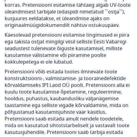
korras. Pretensiooni esitamise tähtaeg algab UV-toote
üleandmisest tarbijale (edaspidi nimetatud ``ostja``),
kusjuures eeldatakse, et üleandmise ajaks on
originaalmüügidokumendilt nähtuv ostukuupäev.
Käesolevad pretensiooni esitamise tingimused ei piira
ega takista ostjat mingilgi viisil selliste Eesti Vabariigi
seadustest tulenevate õiguste kasutamisel, milliste
kasutamise välistamine või piiramine poolte
kokkulepetega ei ole lubatud.
Pretensiooni võib esitada tootes ilmnevate toote
konstruktsiooni-, valmistamise- ja toorainedefektide
kõrvaldamiseks IPI Laod OÜ poolt. Pretensiooni alla ei
kuulu toote kasutamise õpetamine, reguleerimine,
hooldus, puhastus, kaubandusliku väljanägemise
taastamine ega selliste vigade kõrvaldamine, mida on
põhjustanud kasutamisjuhiste väär käsitlus.
Pretensiooni saab esitada ainult nendele toodetele,
mida on kasutatud sihtotstarbeliselt ja vastavalt toote
kasutusjuhendile. Pretensiooni saab tarbija esitada