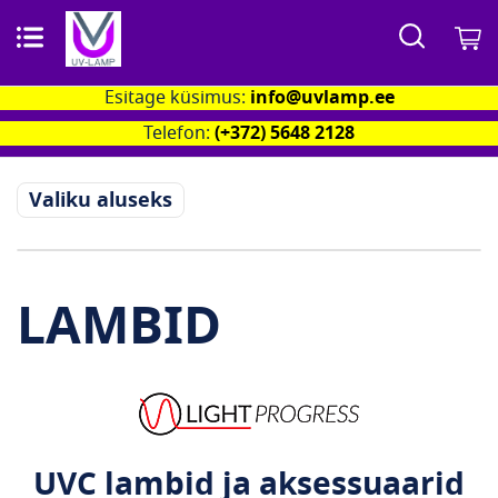
Otsi
M
Esitage küsimus:
info@uvlamp.ee
Telefon:
(+372) 5648 2128
Valiku aluseks
LAMBID
UVC lambid ja aksessuaarid