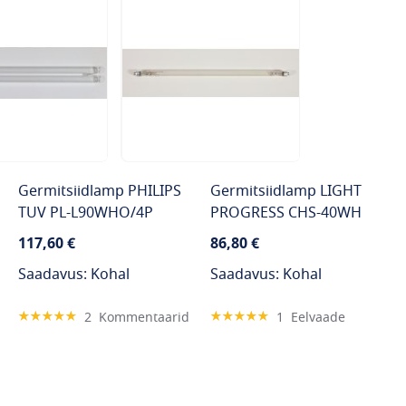
Germitsiidlamp PHILIPS
Germitsiidlamp LIGHT
TUV PL-L90WHO/4P
PROGRESS CHS-40WH
117,60 €
86,80 €
Saadavus: Kohal
Saadavus: Kohal
Hinnang:
Hinnang:
2
Kommentaarid
1
Eelvaade
100%
100%