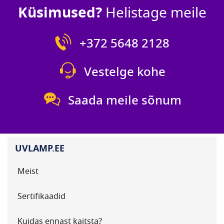
Küsimused?
Helistage meile
+372 5648 2128
Vestelge kohe
Saada meile sõnum
UVLAMP.EE
Meist
Sertifikaadid
Kuidas ennast kaitsta?