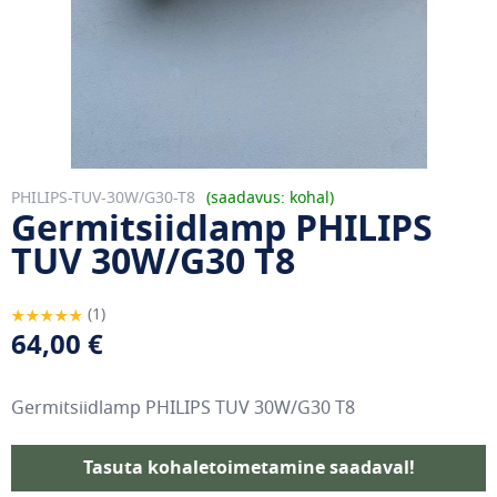
PHILIPS-TUV-30W/G30-T8
saadavus: kohal
Germitsiidlamp PHILIPS
TUV 30W/G30 T8
Hinnang:
1
100
100
% of
64,00 €
Germitsiidlamp PHILIPS TUV 30W/G30 T8
Tasuta kohaletoimetamine saadaval!