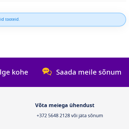
id tooteid.
lge kohe
Saada meile sõnum
Võta meiega ühendust
+372 5648 2128 või jäta sõnum