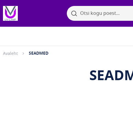
Otsi
Otsi
Bakter
Sirvi kategooriaid
SEADMED
Avaleht
SEAD