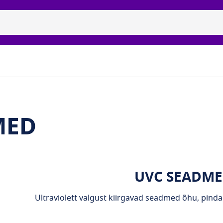
itsiidne uvc-lambid
Brändid
Galerii
Meie partnerid
MED
UVC SEADM
Ultraviolett valgust kiirgavad seadmed õhu, pinda