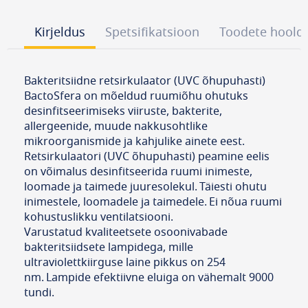
Kirjeldus
Spetsifikatsioon
Toodete hoold
Bakteritsiidne retsirkulaator (UVC õhupuhasti)
BactoSfera on mõeldud ruumiõhu ohutuks
desinfitseerimiseks viiruste, bakterite,
allergeenide, muude nakkusohtlike
mikroorganismide ja kahjulike ainete eest.
Retsirkulaatori (UVC õhupuhasti) peamine eelis
on võimalus desinfitseerida ruumi inimeste,
loomade ja taimede juuresolekul. Täiesti ohutu
inimestele, loomadele ja taimedele. Ei nõua ruumi
kohustuslikku ventilatsiooni.
Varustatud kvaliteetsete osoonivabade
bakteritsiidsete lampidega, mille
ultraviolettkiirguse laine pikkus on 254
nm. Lampide efektiivne eluiga on vähemalt 9000
tundi.