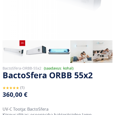
BactoSfera-ORBB-55x2
saadavus: kohal
BactoSfera ORBB 55x2
Hinnang:
1
100
100
% of
360,00 €
UV-C
Tootja: BactoSfera