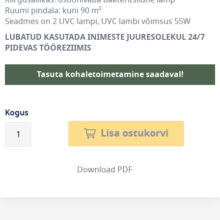
Kiirgusallikas: osoonivaba bakteritsiidne lamp
Ruumi pindala: kuni 90 m²
Seadmes on 2 UVC lampi, UVC lambi võimsus 55W
LUBATUD KASUTADA INIMESTE JUURESOLEKUL 24/7
PIDEVAS TÖÖREZIIMIS
Tasuta kohaletoimetamine saadaval!
Kogus
Lisa ostukorvi
Download PDF