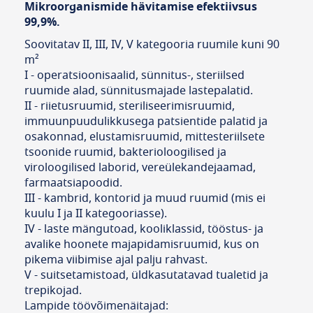
Mikroorganismide hävitamise efektiivsus
99,9%.
Soovitatav II, III, IV, V kategooria ruumile kuni 90
m²
I - operatsioonisaalid, sünnitus-, steriilsed
ruumide alad, sünnitusmajade lastepalatid.
II - riietusruumid, steriliseerimisruumid,
immuunpuudulikkusega patsientide palatid ja
osakonnad, elustamisruumid, mittesteriilsete
tsoonide ruumid, bakterioloogilised ja
viroloogilised laborid, vereülekandejaamad,
farmaatsiapoodid.
III - kambrid, kontorid ja muud ruumid (mis ei
kuulu I ja II kategooriasse).
IV - laste mängutoad, kooliklassid, tööstus- ja
avalike hoonete majapidamisruumid, kus on
pikema viibimise ajal palju rahvast.
V - suitsetamistoad, üldkasutatavad tualetid ja
trepikojad.
Lampide töövõimenäitajad: