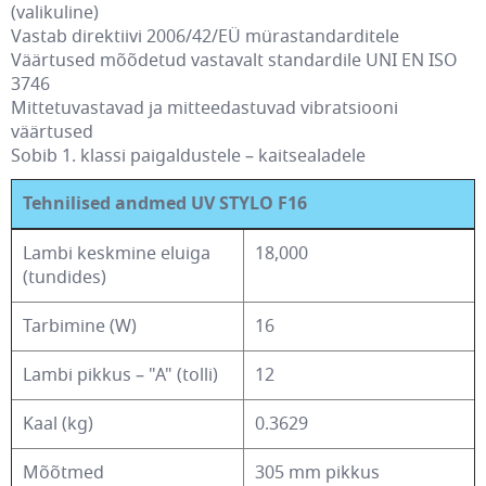
(valikuline)
Vastab direktiivi 2006/42/EÜ mürastandarditele
Väärtused mõõdetud vastavalt standardile UNI EN ISO
3746
Mittetuvastavad ja mitteedastuvad vibratsiooni
väärtused
Sobib 1. klassi paigaldustele – kaitsealadele
Tehnilised andmed UV STYLO F16
Lambi keskmine eluiga
18,000
(tundides)
Tarbimine (W)
16
Lambi pikkus – "A" (tolli)
12
Kaal (kg)
0.3629
Mõõtmed
305 mm pikkus