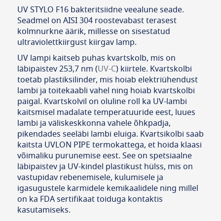
UV STYLO F16 bakteritsiidne veealune seade.
Seadmel on AISI 304 roostevabast terasest
kolmnurkne äärik, millesse on sisestatud
ultraviolettkiirgust kiirgav lamp.
UV lampi kaitseb puhas kvartskolb, mis on
läbipaistev 253,7 nm (
UV-C
) kiirtele. Kvartskolbi
toetab plastiksilinder, mis hoiab elektriühendust
lambi ja toitekaabli vahel ning hoiab kvartskolbi
paigal. Kvartskolvil on oluline roll ka UV-lambi
kaitsmisel madalate temperatuuride eest, luues
lambi ja väliskeskkonna vahele õhkpadja,
pikendades seeläbi lambi eluiga. Kvartsikolbi saab
kaitsta UVLON PIPE termokattega, et hoida klaasi
võimaliku purunemise eest. See on spetsiaalne
läbipaistev ja UV-kindel plastikust hülss, mis on
vastupidav rebenemisele, kulumisele ja
igasugustele karmidele kemikaalidele ning millel
on ka FDA sertifikaat toiduga kontaktis
kasutamiseks.