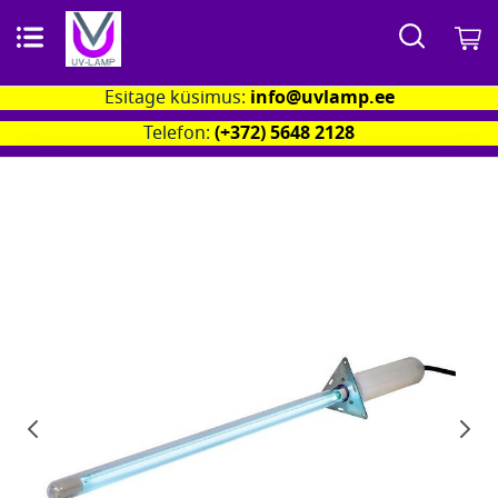
Otsi
M
Esitage küsimus:
info@uvlamp.ee
Telefon:
(+372) 5648 2128