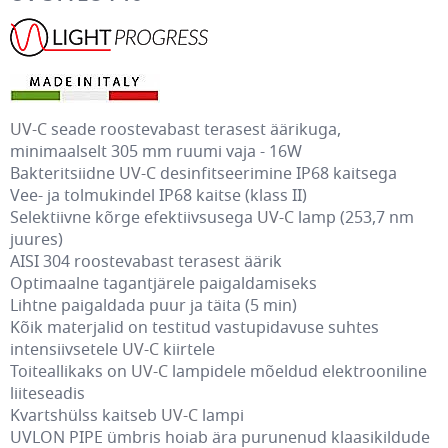
UV-C
seade roostevabast terasest äärikuga,
minimaalselt 305 mm ruumi vaja - 16W
Bakteritsiidne
UV-C
desinfitseerimine IP68 kaitsega
Vee- ja tolmukindel IP68 kaitse (klass II)
Selektiivne kõrge efektiivsusega
UV-C
lamp (253,7 nm
juures)
AISI 304 roostevabast terasest äärik
Optimaalne tagantjärele paigaldamiseks
Lihtne paigaldada puur ja täita (5 min)
Kõik materjalid on testitud vastupidavuse suhtes
intensiivsetele
UV-C
kiirtele
Toiteallikaks on
UV-C
lampidele mõeldud elektrooniline
liiteseadis
Kvartshülss kaitseb
UV-C
lampi
UVLON PIPE ümbris hoiab ära purunenud klaasikildude