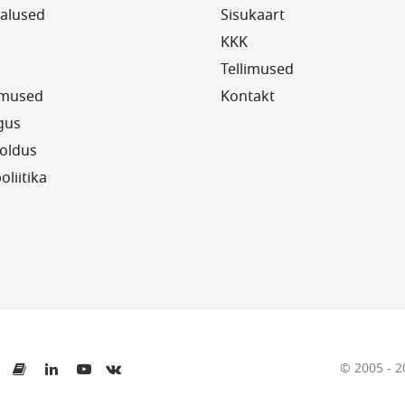
alused
Sisukaart
KKK
Tellimused
imused
Kontakt
gus
oldus
oliitika
© 2005 - 