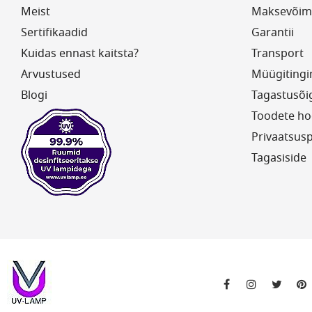
Meist
Maksevõim
Sertifikaadid
Garantii
Kuidas ennast kaitsta?
Transport
Arvustused
Müügiting
Blogi
Tagastusõi
Toodete ho
Privaatsusp
Tagasiside