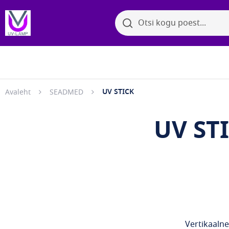
Otsi
Otsi
Bakter
Sirvi kategooriaid
UV STICK
Avaleht
SEADMED
UV ST
Vertikaalne