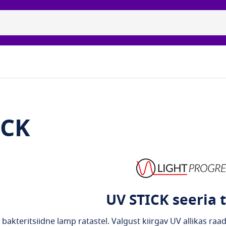
itsiidne uvc-lambid
Brändid
Galerii
Meie partnerid
ICK
UV STICK seeria 
 bakteritsiidne lamp ratastel. Valgust kiirgav UV allikas ra