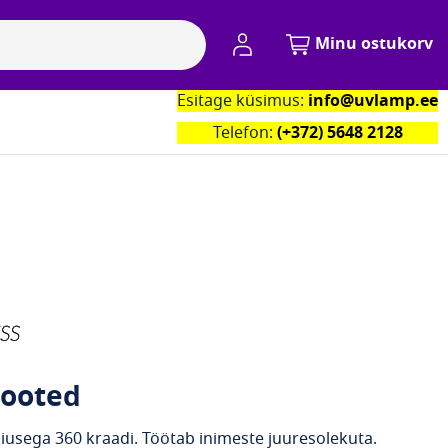
Minu konto
Minu ostukorv
Esitage küsimus:
info@uvlamp.ee
Kontaktid
Telefon:
(+372) 5648 2128
tooted
adiusega 360 kraadi. Töötab inimeste juuresolekuta.