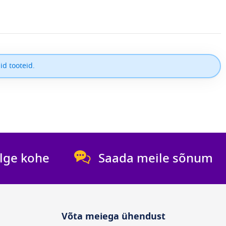
id tooteid.
lge kohe
Saada meile sõnum
Võta meiega ühendust