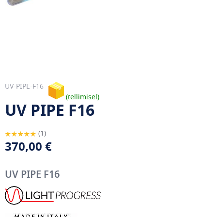
UV-PIPE-F16
tellimisel
UV PIPE F16
Hinnang:
1
100
100
% of
370,00 €
UV PIPE F16