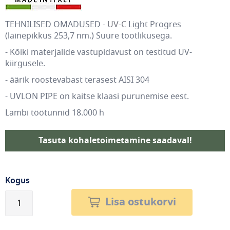
TEHNILISED OMADUSED -
UV-C
Light Progres
(lainepikkus 253,7 nm.) Suure tootlikusega.
- Kõiki materjalide vastupidavust on testitud UV-
kiirgusele.
- äärik roostevabast terasest AISI 304
- UVLON PIPE on kaitse klaasi purunemise eest.
Lambi töötunnid 18.000 h
Tasuta kohaletoimetamine saadaval!
Kogus
Lisa ostukorvi