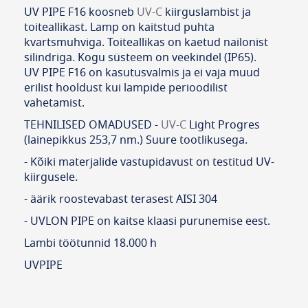
UV PIPE F16 koosneb
UV-C
kiirguslambist ja
toiteallikast. Lamp on kaitstud puhta
kvartsmuhviga. Toiteallikas on kaetud nailonist
silindriga. Kogu süsteem on veekindel (IP65).
UV PIPE F16 on kasutusvalmis ja ei vaja muud
erilist hooldust kui lampide perioodilist
vahetamist.
TEHNILISED OMADUSED -
UV-C
Light Progres
(lainepikkus 253,7 nm.) Suure tootlikusega.
- Kõiki materjalide vastupidavust on testitud UV-
kiirgusele.
- äärik roostevabast terasest AISI 304
- UVLON PIPE on kaitse klaasi purunemise eest.
Lambi töötunnid 18.000 h
UVPIPE