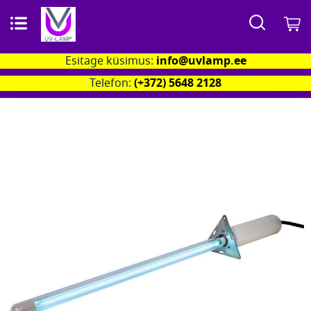
Otsi
M
Esitage küsimus:
info@uvlamp.ee
Telefon:
(+372) 5648 2128