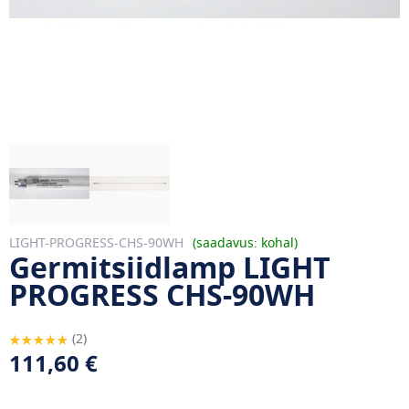
LIGHT-PROGRESS-CHS-90WH
saadavus: kohal
Germitsiidlamp LIGHT
PROGRESS CHS-90WH
Hinnang:
2
100
100
% of
111,60 €