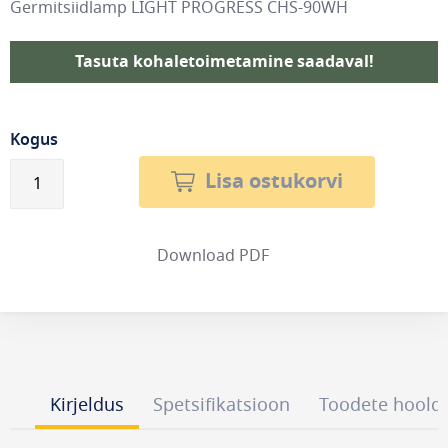
Germitsiidlamp LIGHT PROGRESS CHS-90WH
Tasuta kohaletoimetamine saadaval!
Kogus
Lisa ostukorvi
Download PDF
Kirjeldus
Spetsifikatsioon
Toodete hoold