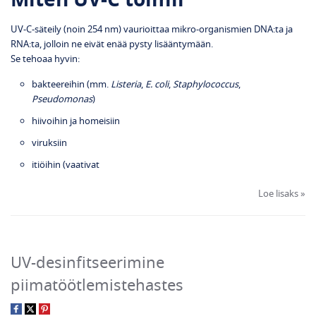
UV‑C‑säteily (noin 254 nm) vaurioittaa mikro‑organismien DNA:ta ja
RNA:ta, jolloin ne eivät enää pysty lisääntymään.
Se tehoaa hyvin:
bakteereihin (mm.
Listeria
,
E. coli
,
Staphylococcus
,
Pseudomonas
)
hiivoihin ja homeisiin
viruksiin
itiöihin (vaativat
Loe lisaks »
UV-desinfitseerimine
piimatöötlemistehastes