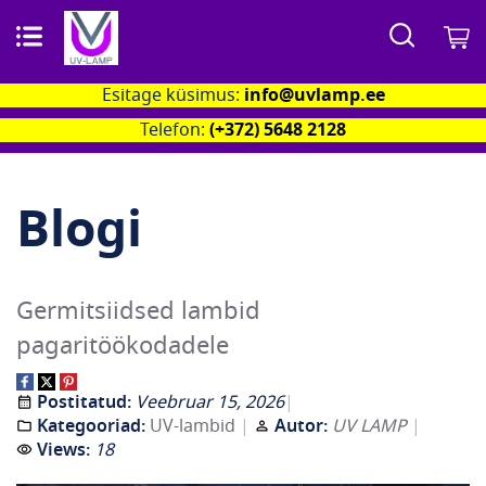
Otsi
M
Esitage küsimus:
info@uvlamp.ee
Telefon:
(+372) 5648 2128
Blogi
Germitsiidsed lambid
pagaritöökodadele
Postitatud:
Veebruar 15, 2026
Kategooriad:
UV-lambid
Autor:
UV LAMP
Views:
18