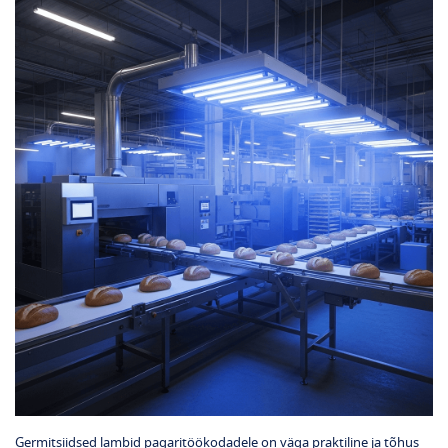
Germitsiidsed lambid pagaritöökodadele on väga praktiline ja tõhus