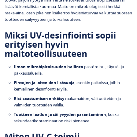
tuovat paljon hyötyä ilman että ne sotkevat tuotantoprosessia tai
lisäävät kemiallista kuormaa. Maito on mikrobiologisesti herkkä
raaka‑aine, joten jokainen lisäkerros hygieniaturvaa vaikuttaa suoraan
tuotteiden säilyvyyteen ja turvallisuuteen.
Miksi UV‑desinfiointi sopii
erityisen hyvin
maitoteollisuuteen
Ilman mikrobipitoisuuden hallinta
pastörointi‑, täyttö‑ ja
pakkausalueilla.
Pintojen ja laitteiden lisäsuoja
, etenkin paikoissa, joihin
kemiallinen desinfiointi ei yllä.
Ristisaastumisen ehkäisy
raakamaidon, välituotteiden ja
valmiiden tuotteiden välillä.
Tuotteen laadun ja säilyvyyden parantaminen
, koska
sekundaarikontaminaation riski pienenee.
Miten UV‑C toimii