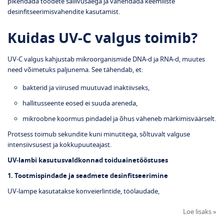
pikendada toodete säilivusaega ja vähendada keemiliste
desinfitseerimisvahendite kasutamist.
Kuidas UV‑C valgus toimib?
UV‑C valgus kahjustab mikroorganismide DNA‑d ja RNA‑d, muutes
need võimetuks paljunema. See tähendab, et:
bakterid ja viirused muutuvad inaktiivseks,
hallitusseente eosed ei suuda areneda,
mikroobne koormus pindadel ja õhus väheneb märkimisväärselt.
Protsess toimub sekundite kuni minutitega, sõltuvalt valguse
intensiivsusest ja kokkupuuteajast.
UV‑lambi kasutusvaldkonnad toiduainetööstuses
1. Tootmispindade ja seadmete desinfitseerimine
UV‑lampe kasutatakse konveierlintide, töölaudade,
Loe lisaks »