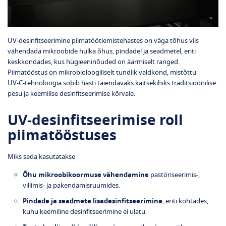
UV‑desinfitseerimine piimatöötlemistehastes on väga tõhus viis
vähendada mikroobide hulka õhus, pindadel ja seadmetel, eriti
keskkondades, kus hügieeninõuded on äärmiselt ranged.
Piimatööstus on mikrobioloogiliselt tundlik valdkond, mistõttu
UV‑C‑tehnoloogia sobib hästi täiendavaks kaitsekihiks traditsioonilise
pesu ja keemilise desinfitseerimise kõrvale.
UV‑desinfitseerimise roll
piimatööstuses
Miks seda kasutatakse
Õhu mikroobikoormuse vähendamine
pastöriseerimis-,
villimis- ja pakendamisruumides.
Pindade ja seadmete lisadesinfitseerimine
, eriti kohtades,
kuhu keemiline desinfitseerimine ei ulatu.