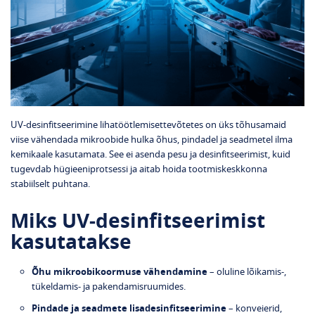
UV‑desinfitseerimine lihatöötlemisettevõtetes on üks tõhusamaid
viise vähendada mikroobide hulka õhus, pindadel ja seadmetel ilma
kemikaale kasutamata. See ei asenda pesu ja desinfitseerimist, kuid
tugevdab hügieeniprotsessi ja aitab hoida tootmiskeskkonna
stabiilselt puhtana.
Miks UV‑desinfitseerimist
kasutatakse
Õhu mikroobikoormuse vähendamine
– oluline lõikamis-,
tükeldamis- ja pakendamisruumides.
Pindade ja seadmete lisadesinfitseerimine
– konveierid,