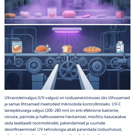
Ultraviolettvalgus (UV‑valgus) on toiduainetööstuses üks tõhusamaid
ja samas lihtsamaid meetodeid mikroobide kontrollimiseks. UV‑C
lainepikkusega valgus (200–280 nm) on eriti efektiivne bakterite,
viiruste, pärmide ja hallitusseente hävitamisel, mistõttu kasutatakse
seda laialdaselt tootmisliinidel, pakendamisel ja ruumide
desinfitseerimisel. UV‑tehnoloogia aitab parandada toiduohutust,