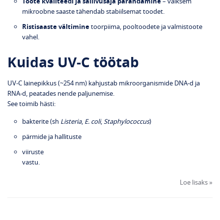
Toote kvaliteedi ja säilivusaja parandamine
– väiksem
mikroobne saaste tähendab stabiilsemat toodet.
Ristisaaste vältimine
toorpiima, pooltoodete ja valmistoote
vahel.
Kuidas UV‑C töötab
UV‑C lainepikkus (~254 nm) kahjustab mikroorganismide DNA‑d ja
RNA‑d, peatades nende paljunemise.
See toimib hästi:
bakterite (sh
Listeria
,
E. coli
,
Staphylococcus
)
pärmide ja hallituste
viiruste
vastu.
Loe lisaks »