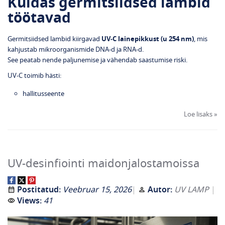
Kuidas germitsiidsed lambid
töötavad
Germitsiidsed lambid kiirgavad
UV‑C lainepikkust (u 254 nm)
, mis
kahjustab mikroorganismide DNA‑d ja RNA‑d.
See peatab nende paljunemise ja vähendab saastumise riski.
UV‑C toimib hästi:
hallitusseente
Loe lisaks »
UV-desinfiointi maidonjalostamoissa
Postitatud:
Veebruar 15, 2026
Autor:
UV LAMP
Views:
41