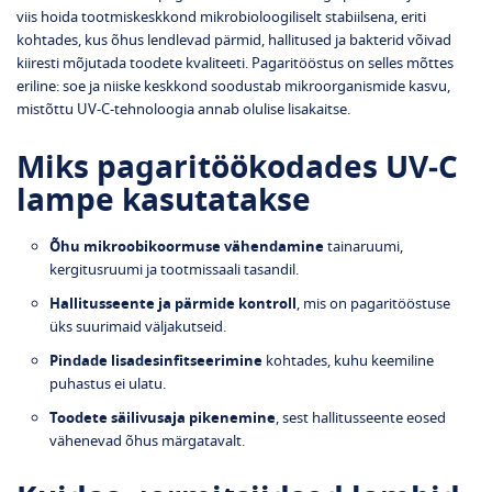
viis hoida tootmiskeskkond mikrobioloogiliselt stabiilsena, eriti
kohtades, kus õhus lendlevad pärmid, hallitused ja bakterid võivad
kiiresti mõjutada toodete kvaliteeti. Pagaritööstus on selles mõttes
eriline: soe ja niiske keskkond soodustab mikroorganismide kasvu,
mistõttu UV‑C‑tehnoloogia annab olulise lisakaitse.
Miks pagaritöökodades UV‑C
lampe kasutatakse
Õhu mikroobikoormuse vähendamine
tainaruumi,
kergitusruumi ja tootmissaali tasandil.
Hallitusseente ja pärmide kontroll
, mis on pagaritööstuse
üks suurimaid väljakutseid.
Pindade lisadesinfitseerimine
kohtades, kuhu keemiline
puhastus ei ulatu.
Toodete säilivusaja pikenemine
, sest hallitusseente eosed
vähenevad õhus märgatavalt.