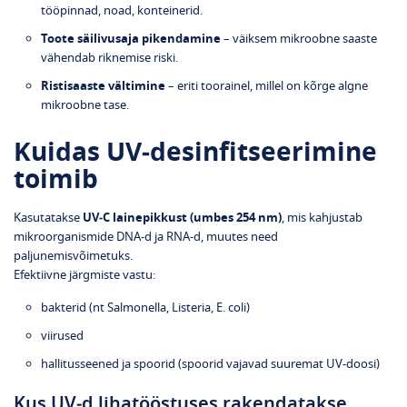
tööpinnad, noad, konteinerid.
Toote säilivusaja pikendamine
– väiksem mikroobne saaste
vähendab riknemise riski.
Ristisaaste vältimine
– eriti toorainel, millel on kõrge algne
mikroobne tase.
Kuidas UV‑desinfitseerimine
toimib
Kasutatakse
UV‑C lainepikkust (umbes 254 nm)
, mis kahjustab
mikroorganismide DNA‑d ja RNA‑d, muutes need
paljunemisvõimetuks.
Efektiivne järgmiste vastu:
bakterid (nt Salmonella, Listeria, E. coli)
viirused
hallitusseened ja spoorid (spoorid vajavad suuremat UV‑doosi)
Kus UV‑d lihatööstuses rakendatakse