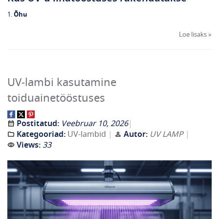
1.
Õhu
Loe lisaks »
UV‑lambi kasutamine
toiduainetööstuses
Postitatud:
Veebruar 10, 2026
Kategooriad:
UV-lambid
Autor:
UV LAMP
Views:
33