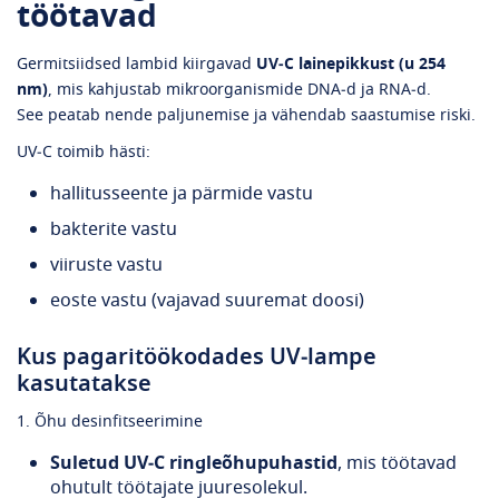
töötavad
Germitsiidsed lambid kiirgavad
UV‑C lainepikkust (u 254
nm)
, mis kahjustab mikroorganismide DNA‑d ja RNA‑d.
See peatab nende paljunemise ja vähendab saastumise riski.
UV‑C toimib hästi:
hallitusseente ja pärmide vastu
bakterite vastu
viiruste vastu
eoste vastu (vajavad suuremat doosi)
Kus pagaritöökodades UV‑lampe
kasutatakse
1. Õhu desinfitseerimine
Suletud UV‑C ringleõhupuhastid
, mis töötavad
ohutult töötajate juuresolekul.