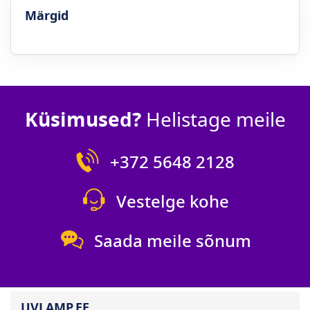
Märgid
Küsimused?
Helistage meile
+372 5648 2128
Vestelge kohe
Saada meile sõnum
UVLAMP.EE