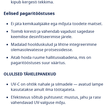
kipub kergesti tekkima.
Eelised pagaritööstuses
Ei jäta kemikaalijääke ega mõjuta toodete maitset.
Toimib kiiresti ja vähendab vajadust sagedase
keemilise desinfitseerimise järele.
Madalad hoolduskulud ja lihtne integreerimine
olemasolevatesse protsessidesse.
Aitab hoida ruume hallitusvabadena, mis on
pagaritööstuses suur väärtus.
OLULISED TÄHELEPANEKUD
UV‑C on ohtlik nahale ja silmadele — avatud lampe
kasutatakse ainult ilma töötajateta.
Efektiivsus sõltub puhtusest: mustus, jahu ja rasv
vähendavad UV‑valguse mõju.