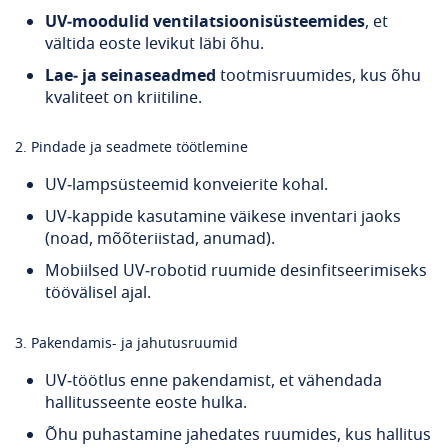
UV‑moodulid ventilatsioonisüsteemides
, et
vältida eoste levikut läbi õhu.
Lae‑ ja seinaseadmed
tootmisruumides, kus õhu
kvaliteet on kriitiline.
2. Pindade ja seadmete töötlemine
UV‑lampsüsteemid konveierite kohal.
UV‑kappide kasutamine väikese inventari jaoks
(noad, mõõteriistad, anumad).
Mobiilsed UV‑robotid ruumide desinfitseerimiseks
töövälisel ajal.
3. Pakendamis- ja jahutusruumid
UV‑töötlus enne pakendamist, et vähendada
hallitusseente eoste hulka.
Õhu puhastamine jahedates ruumides, kus hallitus