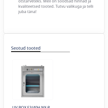
otstarveteks. Meil on soodsad hinnad ja
kvaliteetsed tooted. Tutvu valikuga ja telli
juba täna!
Seotud tooted
UV BOX E3/40H NX-R