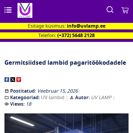
Otsi
M
Esitage küsimus:
info@uvlamp.ee
Telefon:
(+372) 5648 2128
Germitsiidsed lambid pagaritöökodadele
Postitatud:
Veebruar 15, 2026
Kategooriad:
UV-lambid
Autor:
UV LAMP
Views:
18