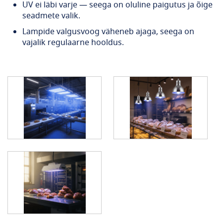
UV ei läbi varje — seega on oluline paigutus ja õige
seadmete valik.
Lampide valgusvoog väheneb ajaga, seega on
vajalik regulaarne hooldus.