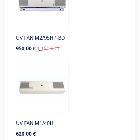
UV FAN M2/95HP-BD
Special
Tavahind
950,00 €
1 150,00 €
Price
UV FAN M1/40H
620,00 €