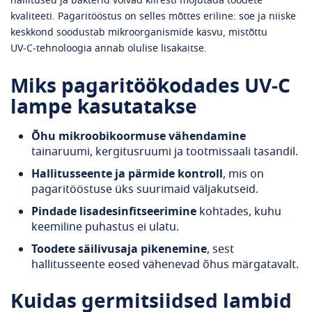
hallitused ja bakterid võivad kiiresti mõjutada toodete
kvaliteeti. Pagaritööstus on selles mõttes eriline: soe ja niiske
keskkond soodustab mikroorganismide kasvu, mistõttu
UV‑C‑tehnoloogia annab olulise lisakaitse.
Miks pagaritöökodades UV‑C
lampe kasutatakse
Õhu mikroobikoormuse vähendamine
tainaruumi, kergitusruumi ja tootmissaali tasandil.
Hallitusseente ja pärmide kontroll
, mis on
pagaritööstuse üks suurimaid väljakutseid.
Pindade lisadesinfitseerimine
kohtades, kuhu
keemiline puhastus ei ulatu.
Toodete säilivusaja pikenemine
, sest
hallitusseente eosed vähenevad õhus märgatavalt.
Kuidas germitsiidsed lambid