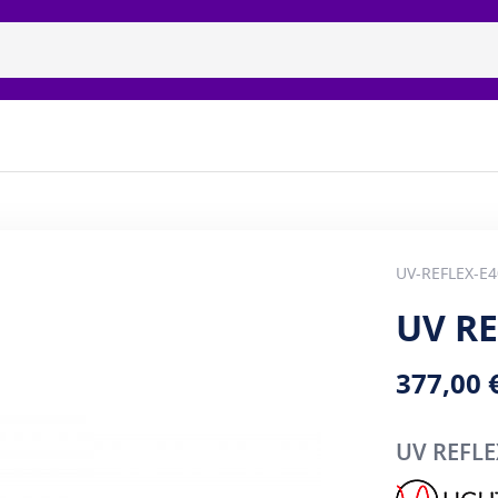
ицидные рециркуляторы
Бренды
Галерея
Наши п
UV-REFLEX-E
UV RE
377,00 
UV REFLE