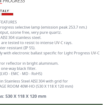
FEATURES
rogress selective lamp (emission peak 253.7 nm.)
tput, ozone free, very pure quartz.
 AISI 304 stainless steel.
s are tested to resist to intense
UV-C
rays.
er resistant (IP 55).
 with electronic ballast specific for Light Progress
UV-C
ror reflector in bright aluminium.
ne-way black filter.
(LVD - EMC - MD - RoHS)
in Stainless Steel AISI 304 with grid for
GE ROOM 40W-HO (530 X 118 X 120 mm)
s: 530 X 118 X 120 mm