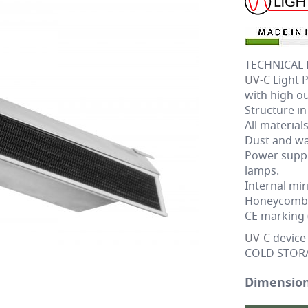
TECHNICAL 
UV-C
Light P
with high ou
Structure in
All material
Dust and wat
Power supply
lamps.
Internal mir
Honeycomb o
CE marking 
UV-C
device 
COLD STORA
Dimension