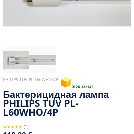
PHILIPS-TUV-PL-L60WHO/4P
под заказ
Бактерицидная лампа
PHILIPS TUV PL-
L60WHO/4P
Rating:
1
100
100
% of