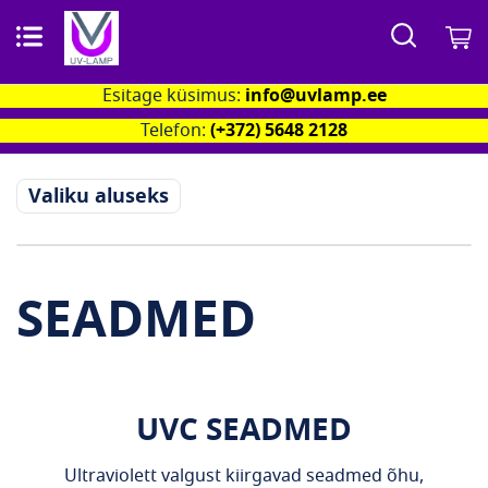
Otsi
M
Esitage küsimus:
info@uvlamp.ee
Telefon:
(+372) 5648 2128
Valiku aluseks
SEADMED
UVC SEADMED
Ultraviolett valgust kiirgavad seadmed õhu,