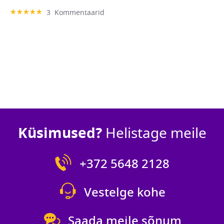
Hinnang:
3
Kommentaarid
100%
Küsimused?
Helistage meile
+372 5648 2128
Vestelge kohe
Saada meile sõnum