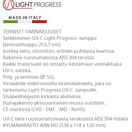
TEKNISET OMINAISUUDET
Selektiivinen UV-C Light Progress -lamppu
(emissiohuippu 253,7 nm)
korkea teho, otsoniton, erittäin puhdasta kvartsia.
Rakenne ruostumatonta AISI 304 terästä.
Kaikki materiaalit on testattu kestämään voimakkaita
UV-C-säteitä.
Pöly- ja vesitiivis (IP 55).
Virtalähde elektronisella liitäntälaitteella, joka on
tarkoitettu Light Progress UV-C -lampuille.
Sisäpeiliheijastin kirkasta alumiinia.
Hunajakenno yksisuuntainen musta suodatin.
CE-merkintä (LVD - EMC - MD - RoHS)
UV-C-laite ruostumattomasta teräksestä AISI 304 ritilällä
KYLMÄVARASTO 40W-HO (530 x 118 x 120 mm)