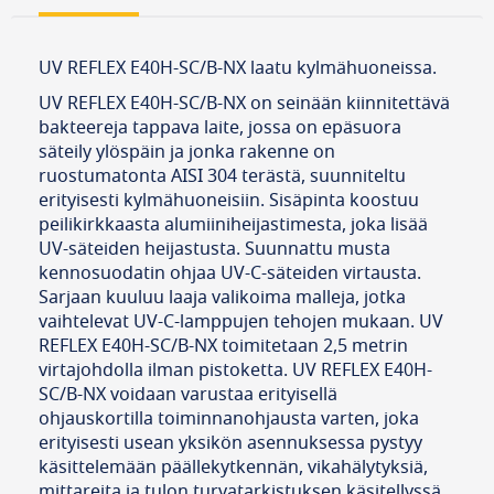
UV REFLEX E40H-SC/B-NX laatu kylmähuoneissa.
UV REFLEX E40H-SC/B-NX on seinään kiinnitettävä
bakteereja tappava laite, jossa on epäsuora
säteily ylöspäin ja jonka rakenne on
ruostumatonta AISI 304 terästä, suunniteltu
erityisesti kylmähuoneisiin. Sisäpinta koostuu
peilikirkkaasta alumiiniheijastimesta, joka lisää
UV-säteiden heijastusta. Suunnattu musta
kennosuodatin ohjaa UV-C-säteiden virtausta.
Sarjaan kuuluu laaja valikoima malleja, jotka
vaihtelevat UV-C-lamppujen tehojen mukaan. UV
REFLEX E40H-SC/B-NX toimitetaan 2,5 metrin
virtajohdolla ilman pistoketta. UV REFLEX E40H-
SC/B-NX voidaan varustaa erityisellä
ohjauskortilla toiminnanohjausta varten, joka
erityisesti usean yksikön asennuksessa pystyy
käsittelemään päällekytkennän, vikahälytyksiä,
mittareita ja tulon turvatarkistuksen käsitellyssä