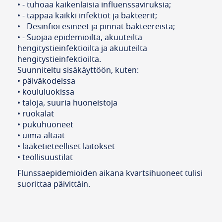
• - tuhoaa kaikenlaisia influenssaviruksia;
• - tappaa kaikki infektiot ja bakteerit;
• - Desinfioi esineet ja pinnat bakteereista;
• - Suojaa epidemioilta, akuuteilta
hengitystieinfektioilta ja akuuteilta
hengitystieinfektioilta.
Suunniteltu sisäkäyttöön, kuten:
• päiväkodeissa
• koululuokissa
• taloja, suuria huoneistoja
• ruokalat
• pukuhuoneet
• uima-altaat
• lääketieteelliset laitokset
• teollisuustilat
Flunssaepidemioiden aikana kvartsihuoneet tulisi
suorittaa päivittäin.