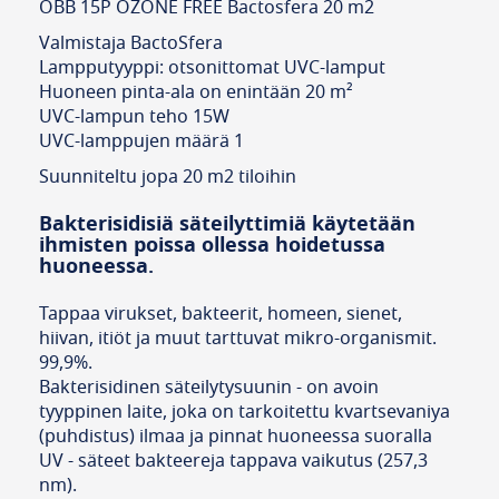
OBB 15P OZONE FREE Bactosfera 20 m2
Valmistaja BactoSfera
Lampputyyppi: otsonittomat UVC-lamput
Huoneen pinta-ala on enintään 20 m²
UVC-lampun teho 15W
UVC-lamppujen määrä 1
Suunniteltu jopa 20 m2 tiloihin
Bakterisidisiä säteilyttimiä käytetään
ihmisten poissa ollessa hoidetussa
huoneessa.
Tappaa virukset, bakteerit, homeen, sienet,
hiivan, itiöt ja muut tarttuvat mikro-organismit.
99,9%.
Bakterisidinen säteilytysuunin - on avoin
tyyppinen laite, joka on tarkoitettu kvartsevaniya
(puhdistus) ilmaa ja pinnat huoneessa suoralla
UV - säteet bakteereja tappava vaikutus (257,3
nm).