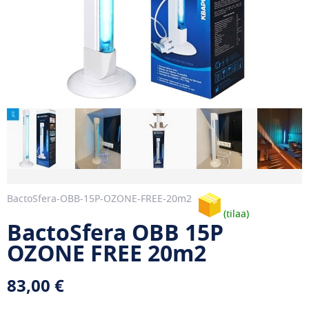
BactoSfera-OBB-15P-OZONE-FREE-20m2
tilaa
BactoSfera OBB 15P
OZONE FREE 20m2
83,00 €