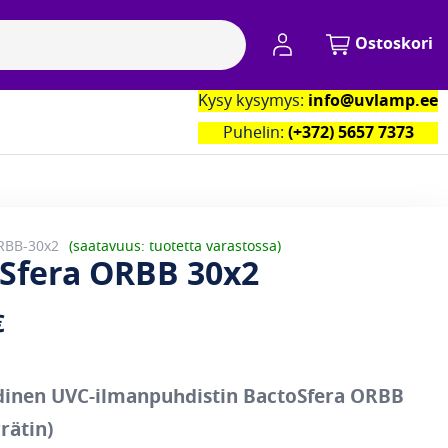
My Account
Ostoskori
Kysy kysymys:
info@uvlamp.ee
kumppanimme
Yhteystiedot
Puhelin:
(+372) 5657 7373
RBB-30x2
saatavuus: tuotetta varastossa
Sfera ORBB 30x2
€
dinen UVC-ilmanpuhdistin BactoSfera ORBB
rätin)