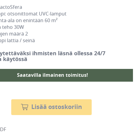
BactoSfera
pi: otsonittomat UVC-lamput
ta-ala on enintään 60 m²
 teho 30W
jen määrä 2
i lattia / seinä
äytettäväksi ihmisten läsnä ollessa 24/7
a käytössä
Saatavilla ilmainen toimitus!
Lisää ostoskoriin
PDF