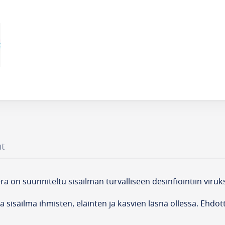
ut
a on suunniteltu sisäilman turvalliseen desinfiointiin viruk
isäilma ihmisten, eläinten ja kasvien läsnä ollessa. Ehdottoma