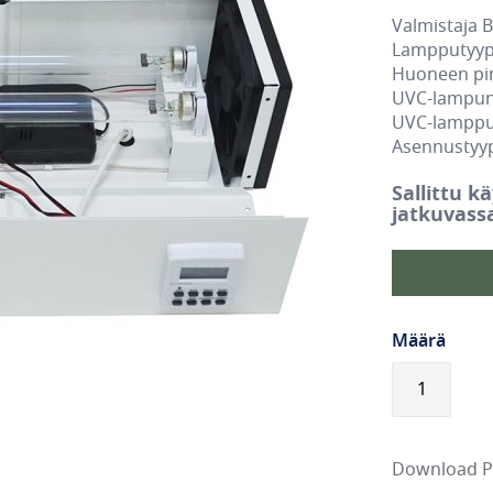
Valmistaja 
Lampputyyp
Huoneen pin
UVC-lampun
UVC-lamppu
Asennustyypp
Sallittu k
jatkuvass
Määrä
Download 