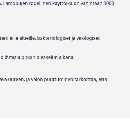
 nm. Lamppujen todellinen käyttöikä on vähintään 9000
ileille alueille, bakteriologiset ja virologiset
ko ihmisiä pitkän oleskelun aikana.
a uuteen, ja valon puuttuminen tarkoittaa, että