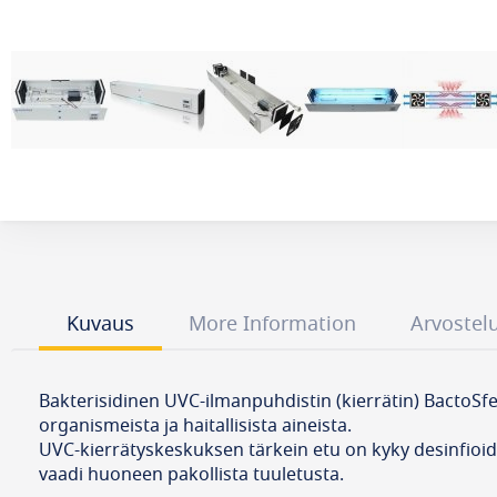
Kuvaus
More Information
Arvostel
Bakterisidinen UVC-ilmanpuhdistin (kierrätin) BactoSfer
organismeista ja haitallisista aineista.
UVC-kierrätyskeskuksen tärkein etu on kyky desinfioida s
vaadi huoneen pakollista tuuletusta.