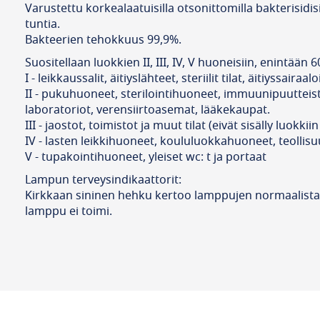
Varustettu korkealaatuisilla otsonittomilla bakterisidi
tuntia.
Bakteerien tehokkuus 99,9%.
Suositellaan luokkien II, III, IV, V huoneisiin, enintään 
I - leikkaussalit, äitiyslähteet, steriilit tilat, äitiyssaira
II - pukuhuoneet, sterilointihuoneet, immuunipuutteisten
laboratoriot, verensiirtoasemat, lääkekaupat.
III - jaostot, toimistot ja muut tilat (eivät sisälly luokkiin I
IV - lasten leikkihuoneet, koululuokkahuoneet, teollisuu
V - tupakointihuoneet, yleiset wc: t ja portaat
Lampun terveysindikaattorit:
Kirkkaan sininen hehku kertoo lamppujen normaalista 
lamppu ei toimi.