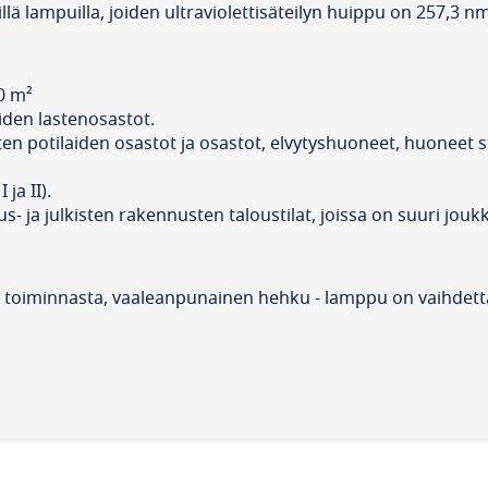
sillä lampuilla, joiden ultraviolettisäteilyn huippu on 257,3
60 m²
aloiden lastenosastot.
 potilaiden osastot ja osastot, elvytyshuoneet, huoneet steri
 ja II).
s- ja julkisten rakennusten taloustilat, joissa on suuri jouk
toiminnasta, vaaleanpunainen hehku - lamppu on vaihdettav