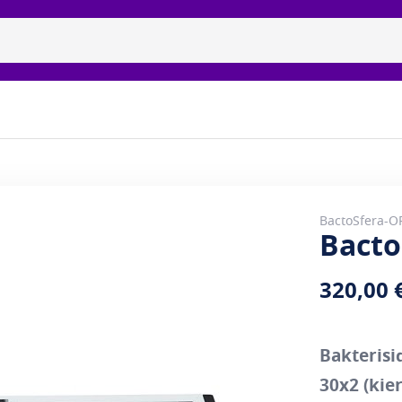
isidiset uvc-lamput
Tuotemerkit
Galleria
Meidän 
BactoSfera-O
Bacto
320,00 
Bakterisi
30x2 (kier